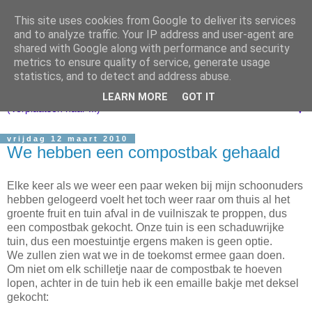
This site uses cookies from Google to deliver its services
and to analyze traffic. Your IP address and user-agent are
shared with Google along with performance and security
metrics to ensure quality of service, generate usage
statistics, and to detect and address abuse.
LEARN MORE
GOT IT
▼
vrijdag 12 maart 2010
We hebben een compostbak gehaald
Elke keer als we weer een paar weken bij mijn schoonuders
hebben gelogeerd voelt het toch weer raar om thuis al het
groente fruit en tuin afval in de vuilniszak te proppen, dus
een compostbak gekocht. Onze tuin is een schaduwrijke
tuin, dus een moestuintje ergens maken is geen optie.
We zullen zien wat we in de toekomst ermee gaan doen.
Om niet om elk schilletje naar de compostbak te hoeven
lopen, achter in de tuin heb ik een emaille bakje met deksel
gekocht: