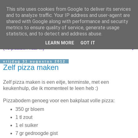
This site uses cookies from Google to deliver its services
and to analyze traffic. Your IP address and user-agent are
shared with Google along with performance and security
metrics to ensure quality of service, generate usage
statistics, and to detect and address abuse.
LEARN MORE
GOT IT
▼
vrijdag 31 augustus 2012
Zelf pizza maken
Zelf pizza maken is een eitje, tenminste, met een
keukenhulp, die ik momenteel te leen heb :)
Pizzabodem genoeg voor een bakplaat volle pizza:
350 gr bloem
1 tl zout
1 el suiker
7 gr gedroogde gist