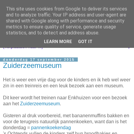
This site uses cookies from Google to deliver its services
and to analyze traffic. Your IP address and user-agent are
shared with Google along with performance and security
metrics to ensure quality of service, generate usage
statistics, and to detect and address abuse.
LEARN MORE
GOT IT
▼
donderdag 17 september 2015
Zuiderzeemuseum
Het is weer een vrije dag voor de kinders en ik heb wel weer
zin in een treinreis en een leuk bezoek aan een museum.
Dit keer wordt het treinen naar Enkhuizen voor een bezoek
aan het
Zuiderzeemuseum
.
Gisteren al druk voorbereid, met bananenmuffins bakken en
voor de terugreis natuurlijk pannenkoeken, want dan is het
donderdag =
pannenkoekendag
's Ochtends vullen de kinders zelf hun broodbakjes en