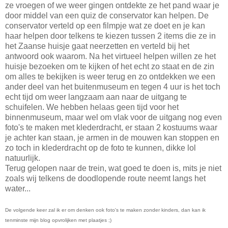
ze vroegen of we weer gingen ontdekte ze het pand waar je
door middel van een quiz de conservator kan helpen. De
conservator verteld op een filmpje wat ze doet en je kan
haar helpen door telkens te kiezen tussen 2 items die ze in
het Zaanse huisje gaat neerzetten en verteld bij het
antwoord ook waarom. Na het virtueel helpen willen ze het
huisje bezoeken om te kijken of het echt zo staat en de zin
om alles te bekijken is weer terug en zo ontdekken we een
ander deel van het buitenmuseum en tegen 4 uur is het toch
echt tijd om weer langzaam aan naar de uitgang te
schuifelen. We hebben helaas geen tijd voor het
binnenmuseum, maar wel om vlak voor de uitgang nog even
foto's te maken met klederdracht, er staan 2 kostuums waar
je achter kan staan, je armen in de mouwen kan stoppen en
zo toch in klederdracht op de foto te kunnen, dikke lol
natuurlijk.
Terug gelopen naar de trein, wat goed te doen is, mits je niet
zoals wij telkens de doodlopende route neemt langs het
water...
De volgende keer zal ik er om denken ook foto's te maken zonder kinders, dan kan ik
tenminste mijn blog opvrolijken met plaatjes ;)