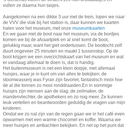
vullen ze daarna hun tasjes.
Aangekomen na een dikke 3 uur met de trein, lopen we naar
de VVV die vlak bij het station is, daar kunnen we kaarten
halen voor het museum, met onze
museumkaarten
En we gaan met de boot naar het museum, via de bordjes
komen we bij de afvaartplek en al snel komt de boot,
gelukkig maar, want het giet ondertussen. De boottocht zelf
duurt ongeveer 25 minuten en maakt 1 tussenstop. Op de
boot krijgen we een overzichtskaart van het museum en wat
er vandaag allemaal te doen is, dat is handig.
Het buitenmuseum is net een klein dorpje, met allemaal
huisjes, waar je in kunt om van alles te bekijken; de
stoomwasserij was Fyran zijn favoriet, fantastisch mooi hoe
de al die tonnen zo mooi ronddraaiden.En in sommige
huisjes zijn mensen aan de slag; de zeilmaker, de
mandenvlechter, de apothekers en zo nog meer. Ze kunnen
leuk vertellen en beantwoorden geduldig de vragen van mijn
kinderen.
Omdat we zo nat zijn van de regen gaan we in het café even
opwarmen met een warme chocomel en koffie. Waarna we
meer huisjes en ambachten bekijken. En net op het punt dat