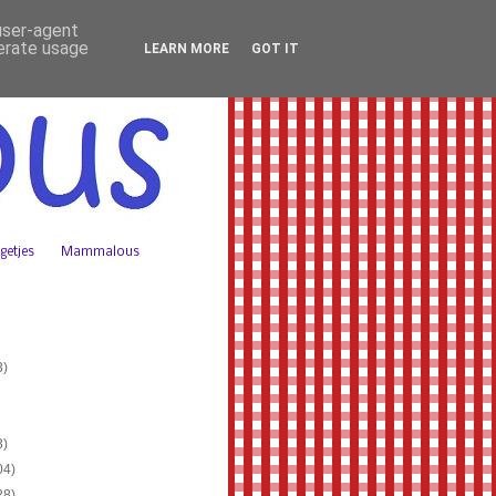
 user-agent
nerate usage
LEARN MORE
GOT IT
getjes
Mammalous
3)
3)
04)
28)