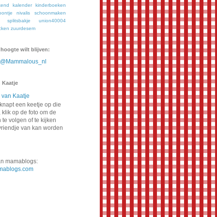
kend
kalender
kinderboeken
oontje
nivalis
schoonmaken
splitsbakje
union40004
cken
zuurdesem
 hoogte wilt blijven:
n @Mammalous_nl
 Kaatje
napt een keetje op die
 klik op de foto om de
te volgen of te kijken
vriendje van kan worden
van mamablogs:
ablogs.com