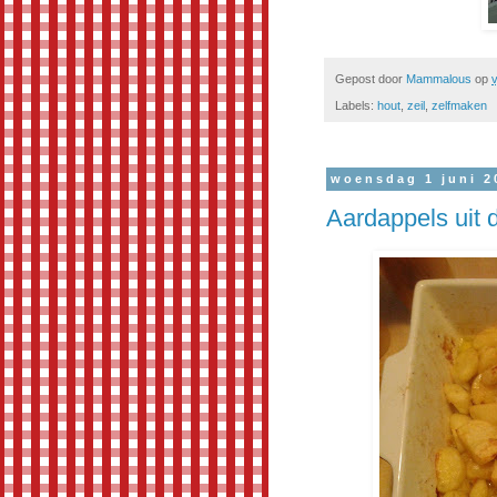
Gepost door
Mammalous
op
v
Labels:
hout
,
zeil
,
zelfmaken
woensdag 1 juni 2
Aardappels uit 