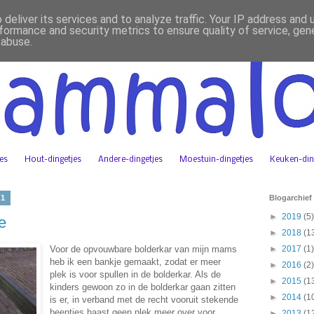
deliver its services and to analyze traffic. Your IP address and
formance and security metrics to ensure quality of service, ge
 abuse.
jes
Hout-dingetjes
Andere-dingetjes
Moestuin-dingetjes
Keuken-din
11
Blogarchief
►
2019
(5)
e
►
2018
(1
Voor de opvouwbare bolderkar van mijn mams
►
2017
(1)
heb ik een bankje gemaakt, zodat er meer
►
2016
(2)
plek is voor spullen in de bolderkar. Als de
►
2015
(1
kinders gewoon zo in de bolderkar gaan zitten
►
2014
(1
is er, in verband met de recht vooruit stekende
beentjes haast geen plek meer over voor
►
2013
(1