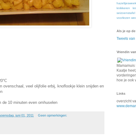
hazeltjeswee
knikkeren
kr
seizoenstafel
voorlezen
we
Als je op de
Tweets va
Vriendin van
Mamamuis k
Kaatje heet,
vorderingen 
hoe je ook 
20°C
n ovenschaal, veel olijfolie erbij, knoflookje klein snijden en
en
Links
overzicht 
om de 10 minuten even omhuselen
www.demam
woensdag, juni 01, 2011
Geen opmerkingen: