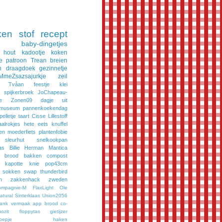
ken
stof
recept
baby-dingetjes
hout
kadootje
koken
e
patroon
Trean
breien
n
draagdoek
gezinnetje
MmeZsazsajurkje
zeil
Tvåan
feestje
klei
spijkerbroek
JoChapeau-
e
Zonen09
dagje uit
museum
pannenkoekendag
pelletje
taart
Cisse
Lillestoff
aalrokjes
hete eets
knuffel
en
moederfiets
plantenfobie
sleurhut
snelkookpan
as
Billie
Herman
Mantica
brood bakken
compost
kapotte knie
pop43cm
sokken
swap
thunderbird
n
zakkenhack
zweden
ompagnie-M
FlaxLight
Ole
tural
Sinterklaas
Union2056
bank vermaak
app
brood
co-
ozit
floppytas
gietijzer
oepje
haken