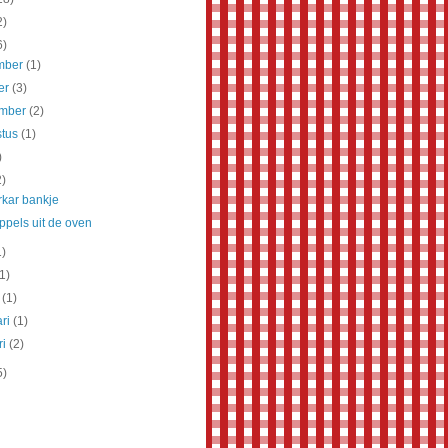
2)
6)
mber
(1)
er
(3)
ember
(2)
stus
(1)
)
2)
rkar bankje
ppels uit de oven
1)
(1)
t
(1)
ari
(1)
ri
(2)
5)