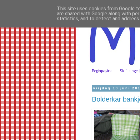
This site uses cookies from Google to 
are shared with Google along with per
statistics, and to detect and address
Beginpagina
Stof-dinget
vrijdag 10 juni 20
Bolderkar bankj