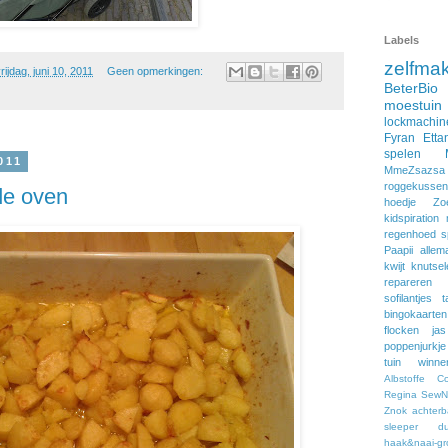
Labels
zelfma
rijdag, juni 10, 2011
Geen opmerkingen:
BeterBio
moestuin
lockmachin
Fyran
Etta
spelen
011
MmeZsazsa
roggekussen
de oven
hoedje
Zo
kidspiration
regenhoed
s
Paapii
allem
kwijt
knutsel
repareren
sofilantjes
t
bingokaarten
flocken
jas
poppenjurkje
tuin
winne
Albstoffe
C
Regina
SewNa
Znok
achter
sleeper
du
haak&naai-gr