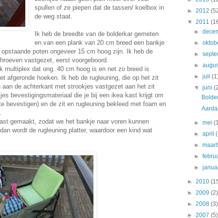
spullen of ze piepen dat de tassen/ koelbox in
►
2012
(5
de weg staat.
▼
2011
(1
►
dece
Ik heb de breedte van de bolderkar gemeten
en van een plank van 20 cm breed een bankje
►
oktob
opstaande poten ongeveer 15 cm hoog zijn. Ik heb de
►
sept
chroeven vastgezet, eerst voorgeboord.
►
augu
k multiplex dat ong. 40 cm hoog is en net zo breed is
►
juli
(1
t afgeronde hoeken. Ik heb de rugleuning, die op het zit
n aan de achterkant met strookjes vastgezet aan het zit
▼
juni
(
kjes bevestigingsmateriaal die je bij een ikea kast krijgt om
Bolde
e bevestigen) en de zit en rugleuning bekleed met foam en
Aarda
.
 vast gemaakt, zodat we het bankje naar voren kunnen
►
mei
(
 dan wordt de rugleuning platter, waardoor een kind wat
►
april
.
►
maar
►
febru
►
janua
►
2010
(1
►
2009
(2)
►
2008
(3)
►
2007
(5)