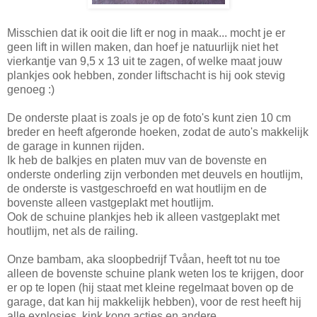
Misschien dat ik ooit die lift er nog in maak... mocht je er
geen lift in willen maken, dan hoef je natuurlijk niet het
vierkantje van 9,5 x 13 uit te zagen, of welke maat jouw
plankjes ook hebben, zonder liftschacht is hij ook stevig
genoeg :)
De onderste plaat is zoals je op de foto's kunt zien 10 cm
breder en heeft afgeronde hoeken, zodat de auto's makkelijk
de garage in kunnen rijden.
Ik heb de balkjes en platen muv van de bovenste en
onderste onderling zijn verbonden met deuvels en houtlijm,
de onderste is vastgeschroefd en wat houtlijm en de
bovenste alleen vastgeplakt met houtlijm.
Ook de schuine plankjes heb ik alleen vastgeplakt met
houtlijm, net als de railing.
Onze bambam, aka sloopbedrijf Tvåan, heeft tot nu toe
alleen de bovenste schuine plank weten los te krijgen, door
er op te lopen (hij staat met kleine regelmaat boven op de
garage, dat kan hij makkelijk hebben), voor de rest heeft hij
alle explosies, kink kong acties en andere