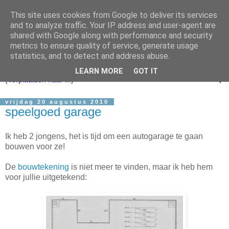
This site uses cookies from Google to deliver its services
and to analyze traffic. Your IP address and user-agent are
shared with Google along with performance and security
metrics to ensure quality of service, generate usage
statistics, and to detect and address abuse.
LEARN MORE
GOT IT
▼
vrijdag 20 augustus 2010
speelgoed garage
Ik heb 2 jongens, het is tijd om een autogarage te gaan
bouwen voor ze!
De
bouwtekening
is niet meer te vinden, maar ik heb hem
voor jullie uitgetekend: