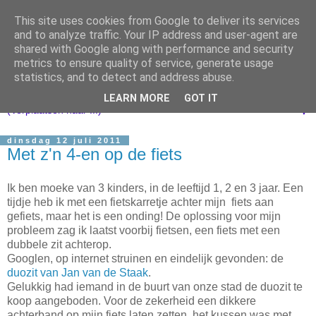
This site uses cookies from Google to deliver its services
and to analyze traffic. Your IP address and user-agent are
shared with Google along with performance and security
metrics to ensure quality of service, generate usage
statistics, and to detect and address abuse.
LEARN MORE
GOT IT
▼
dinsdag 12 juli 2011
Met z'n 4-en op de fiets
Ik ben moeke van 3 kinders, in de leeftijd 1, 2 en 3 jaar. Een
tijdje heb ik met een fietskarretje achter mijn fiets aan
gefiets, maar het is een onding! De oplossing voor mijn
probleem zag ik laatst voorbij fietsen, een fiets met een
dubbele zit achterop.
Googlen, op internet struinen en eindelijk gevonden: de
duozit van Jan van de Staak
.
Gelukkig had iemand in de buurt van onze stad de duozit te
koop aangeboden. Voor de zekerheid een dikkere
achterband op mijn fiets laten zetten, het kussen was met