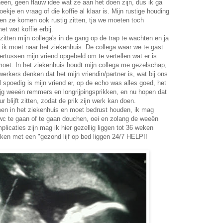
een, geen flauw idee wat ze aan het doen zijn, dus ik ga
oekje en vraag of die koffie al klaar is. Mijn rustige houding
 en ze komen ook rustig zitten, tja we moeten toch
t wat koffie erbij.
zitten mijn collega's in de gang op de trap te wachten en ja
, ik moet naar het ziekenhuis. De collega waar we te gast
dertussen mijn vriend opgebeld om te vertellen wat er is
moet. In het ziekenhuis houdt mijn collega me gezelschap,
kers denken dat het mijn vriendin/partner is, wat bij ons
l spoedig is mijn vriend er, op de echo was alles goed, het
rijg weeën remmers en longrijpingsprikken, en nu hopen dat
blijft zitten, zodat de prik zijn werk kan doen.
men in het ziekenhuis en moet bedrust houden, ik mag
 wc te gaan of te gaan douchen, oei en zolang de weeën
licaties zijn mag ik hier gezellig liggen tot 36 weken
ken met een "gezond lijf op bed liggen 24/7 HELP!!