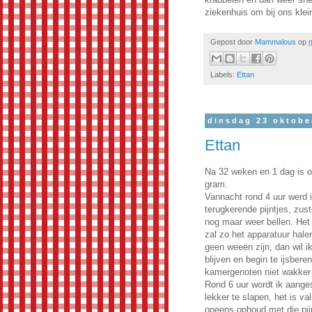
ziekenhuis om bij ons kleint
Gepost door
Mammalous
op
Labels:
Ettan
dinsdag 23 oktobe
Ettan
Na 32 weken en 1 dag is o
gram.
Vannacht rond 4 uur werd i
terugkerende pijntjes, zust
nog maar weer bellen. Het 
zal zo het apparatuur halen
geen weeën zijn, dan wil i
blijven en begin te ijsbere
kamergenoten niet wakker
Rond 6 uur wordt ik aanges
lekker te slapen, het is va
opeens ophoud met die pijn