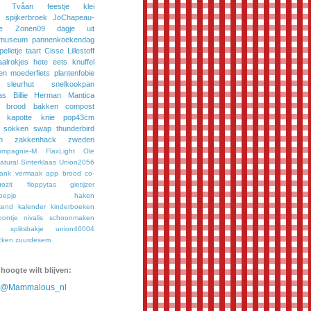
Tvåan
feestje
klei
spijkerbroek
JoChapeau-
e
Zonen09
dagje uit
museum
pannenkoekendag
pelletje
taart
Cisse
Lillestoff
aalrokjes
hete eets
knuffel
en
moederfiets
plantenfobie
sleurhut
snelkookpan
as
Billie
Herman
Mantica
brood bakken
compost
kapotte knie
pop43cm
sokken
swap
thunderbird
n
zakkenhack
zweden
ompagnie-M
FlaxLight
Ole
tural
Sinterklaas
Union2056
bank vermaak
app
brood
co-
ozit
floppytas
gietijzer
oepje
haken
kend
kalender
kinderboeken
oontje
nivalis
schoonmaken
splitsbakje
union40004
cken
zuurdesem
 hoogte wilt blijven:
n @Mammalous_nl