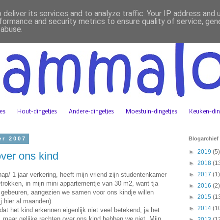
deliver its services and to analyze traffic. Your IP address and
formance and security metrics to ensure quality of service, ge
 abuse.
jes
Hout-dingetjes
Andere-dingetjes
Moestuin-dingetjes
Keuken-din
er 2007
Blogarchief
►
2019
(5)
over ons kind
►
2018
(1
/ 1 jaar verkering, heeft mijn vriend zijn studentenkamer
►
2017
(1)
trokken, in mijn mini appartementje van 30 m2, want tja
►
2016
(2)
gebeuren, aangezien we samen voor ons kindje willen
►
2015
(1
j hier al maanden)
►
2014
(1
dat het kind erkennen eigenlijk niet veel betekend, ja het
m, maar gelijke rechten over ons kind hebben we niet. Mijn
►
2013
(1