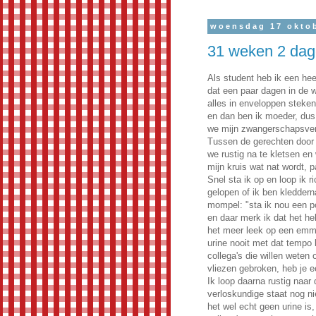
woensdag 17 okto
31 weken 2 da
Als student heb ik een hee
dat een paar dagen in de 
alles in enveloppen stek
en dan ben ik moeder, dus
we mijn zwangerschapsverl
Tussen de gerechten door v
we rustig na te kletsen en 
mijn kruis wat nat wordt, p
Snel sta ik op en loop ik r
gelopen of ik ben kledderna
mompel: "sta ik nou een po
en daar merk ik dat het h
het meer leek op een emme
urine nooit met dat tempo
collega's die willen weten 
vliezen gebroken, heb je e
Ik loop daarna rustig naa
verloskundige staat nog ni
het wel echt geen urine is