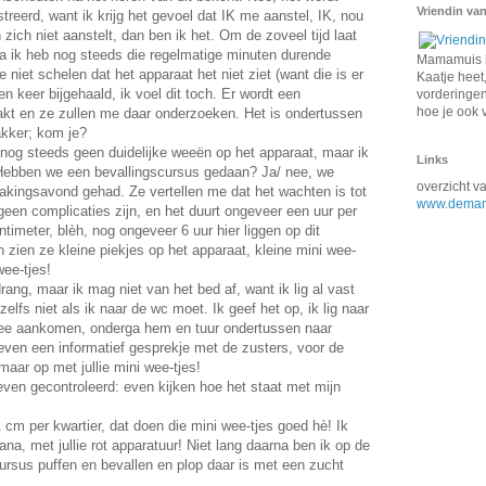
Vriendin van
streerd, want ik krijg het gevoel dat IK me aanstel, IK, nou
n zich niet aanstelt, dan ben ik het. Om de zoveel tijd laat
ja ik heb nog steeds die regelmatige minuten durende
Mamamuis k
niet schelen dat het apparaat het niet ziet (want die is er
Kaatje heet,
n keer bijgehaald, ik voel dit toch. Er wordt een
vorderingen 
hoe je ook 
kt en ze zullen me daar onderzoeken. Het is ondertussen
akker; kom je?
 nog steeds geen duidelijke weeën op het apparaat, maar ik
Links
 Hebben we een bevallingscursus gedaan? Ja/ nee, we
overzicht 
kingsavond gehad. Ze vertellen me dat het wachten is tot
www.demam
 geen complicaties zijn, en het duurt ongeveer een uur per
timeter, blèh, nog ongeveer 6 uur hier liggen op dit
 zien ze kleine piekjes op het apparaat, kleine mini wee-
wee-tjes!
ng, maar ik mag niet van het bed af, want ik lig al vast
zelfs niet als ik naar de wc moet. Ik geef het op, ik lig naar
 wee aankomen, onderga hem en tuur ondertussen naar
 even een informatief gesprekje met de zusters, voor de
 maar op met jullie mini wee-tjes!
 even gecontroleerd: even kijken hoe het staat met mijn
cm per kwartier, dat doen die mini wee-tjes goed hè! Ik
a, met jullie rot apparatuur! Niet lang daarna ben ik op de
ursus puffen en bevallen en plop daar is met een zucht