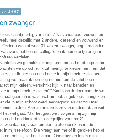
ber 2007
gen zwanger
l leuk baantje erbij, van 5 tot 7 's avonds post vouwen en
week, heel gezellig met 2 andere, kletsend en vouwend en
en. Ondertussen al weer 31 weken zwanger, nog 2 maanden
 vanavond hebben de collega's en ik een etentje en gaan
ofuren verdelen.
erdelen we gemakkelijk mijn uren en na het etentje zitten
wachten we op koffie. Ik zit heerlijk te kletsen en merk dat
aniek, zit ik hier nou een beetje in mijn broek te plassen.
ichting wc, maar ik ben nog net niet om de tafel heen
t tot mijn knieën, verschrikt kijk ik naar beneden en
tje in mijn broek te piesen?" Snel loop ik door naar de wc
elemaal geen urine was, wat me ook al gek leek, aangezien
r die in mijn schoot werd leeggegooid en dat zou met
 kunnen lukken. Aan de andere kant van de deur staan wat
of het wel gaat: "Ja, het gaat wel, volgens mij zijn mijn
en oude handdoek of iets dergelijks voor me?"
r de woonkamer, vraag om een telefoonboek, want de
et in mijn telefoon. Die vraagt aan me of ik geroken heb of
, ja dat heb ik, ze komt eraan. Ondertussen lopen mijn