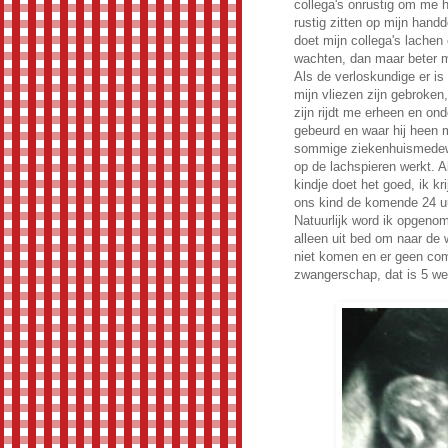
collega's onrustig om me h
rustig zitten op mijn handd
doet mijn collega's lachen
wachten, dan maar beter me
Als de verloskundige er is 
mijn vliezen zijn gebroken
zijn rijdt me erheen en on
gebeurd en waar hij heen 
sommige ziekenhuismedewer
op de lachspieren werkt. A
kindje doet het goed, ik k
ons kind de komende 24 uur 
Natuurlijk word ik opgeno
alleen uit bed om naar de
niet komen en er geen comp
zwangerschap, dat is 5 we