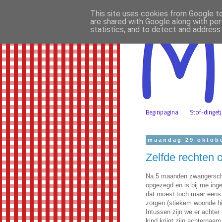
This site uses cookies from Google to 
are shared with Google along with per
statistics, and to detect and address
Beginpagina
Stof-dinget
maandag 29 oktob
Zelfde rechten 
Na 5 maanden zwangerschap
opgezegd en is bij me inge
dat moest toch maar eens 
zorgen (stiekem woonde hi
Intussen zijn we er achter 
kind krijgt zijn achternaa