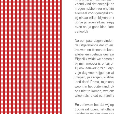
vriend vind dat oneerlijk 
mogen hebben ver ons kind
allemaal voor geregeld zo
bij elkaar willen blijven e
uurtje ja tegen elkaar zeg
even na, ja goed idee, la
verloofd?
Na een paar dagen vinden 
de uitgerekende datum en 
trouwen en binnen de kort
allebei een getuige gevraa
Eigenlijk wilde we samen 
bij mijn moeder is en zij 
zij ook aanwezig zijn. Mi
vrije dag voor krijgen en 
inlopen, ja zeggen, krabbe
land door! Prima, mijn aan
woont in het buitenland, d
ons niet te komen, wat ons
alleen als je dat echt zelf w
En zo kwam het dat wij op
trouwzaal lopen, het offic
krabbelen en dan weer snel