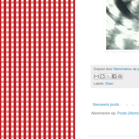
Gepost door
Mammalous
op
Labels:
Ettan
Nieuwere posts
Abonneren op:
Posts (Atom)