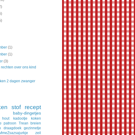
2)
6)
5)
mber
(1)
mber
(1)
er
(3)
 rechten over ons kind
ken 2 dagen zwanger
ken
stof
recept
baby-dingetjes
hout
kadootje
koken
e
patroon
Trean
breien
n
draagdoek
gezinnetje
MmeZsazsajurkje
zeil