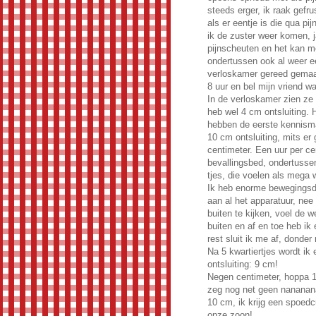
steeds erger, ik raak gefru
als er eentje is die qua pij
ik de zuster weer komen, 
pijnscheuten en het kan me 
ondertussen ook al weer ee
verloskamer gereed gemaa
8 uur en bel mijn vriend w
In de verloskamer zien ze
heb wel 4 cm ontsluiting.
hebben de eerste kennisma
10 cm ontsluiting, mits er
centimeter. Een uur per cen
bevallingsbed, ondertussen
tjes, die voelen als mega 
Ik heb enorme bewegingsdra
aan al het apparatuur, nee 
buiten te kijken, voel de
buiten en af en toe heb ik
rest sluit ik me af, donder
Na 5 kwartiertjes wordt ik
ontsluiting: 9 cm!
Negen centimeter, hoppa 1 
zeg nog net geen nanananan
10 cm, ik krijg een spoedc
onze zoon!