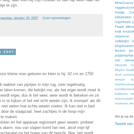
MmeZsazsa
je te zijn.
roggekussen
hoedje
Zo
kidspiration
maandag, oktober 29, 2007
Geen opmerkingen:
regenhoed
s
Paapii
allem
kwijt
knutsel
repareren
sofilantjes
t
bingokaarten
flocken
jas
r 2007
poppenjurkje
tuin
winne
Albstoffe
C
Regina
SewNa
nze kleine man geboren en klein is hij: 42 cm en 1750
Znok
achter
sleeper
du
k wakker van pijntjes in mijn rug, zeer regelmatig
haak&naai-gr
hazeltjeswee
er laten komen, die bekijkt me, als het erger wordt moet ik
knikkeren
kr
wordt erger, dus ik bel weer, weer wordt ik bekeken en ze
seizoenstafel
 m te kijken of het wel echt weeën zijn, ik mompel: als dit
voorlezen
we
k niet weten hoe echte weeën voelen. Ik kan niet in bed
n door de slaapzaal, heel zachtjes in de hoop mijn
 te maken.
Als je op de
loten en het apparaat registreert geen weeën: probeer
Tweets va
ls alarm, nou van slapen komt het niet, alsof mijn lijf
scheuten na het horen van dit bericht. Nee, het wordt