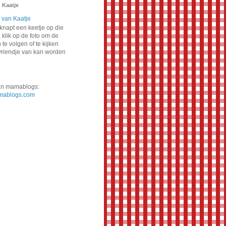
 Kaatje
napt een keetje op die
 klik op de foto om de
te volgen of te kijken
vriendje van kan worden
van mamablogs:
ablogs.com