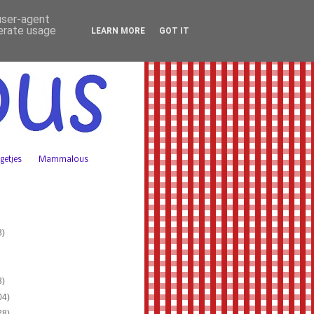
 user-agent
nerate usage
LEARN MORE
GOT IT
getjes
Mammalous
3)
3)
04)
28)