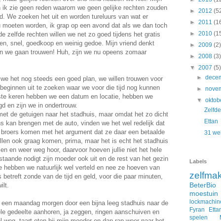
en ik zie geen reden waarom we geen gelijke rechten zouden
►
2012
(5
. We zoeken het uit en worden tureluurs van wat er
►
2011
(1
u moeten worden, ik grap op een avond dat als we dan toch
►
2010
(1
n de zelfde rechten willen we net zo goed tijdens het gratis
gen, snel, goedkoop en weinig gedoe. Mijn vriend denkt
►
2009
(2)
ten we gaan trouwen! Huh, zijn we nu opeens zomaar
►
2008
(3)
▼
2007
(5)
►
dece
we het nog steeds een goed plan, we willen trouwen voor
beginnen uit te zoeken waar we voor die tijd nog kunnen
►
nove
ste keren hebben we een datum en locatie, hebben we
▼
oktob
gd en zijn we in ondertrouw.
Zelfde
met de getuigen naar het stadhuis, maar omdat het zo dicht
Ettan
ons kan brengen met de auto, vinden we het wel redelijk dat
jn broers komen met het argument dat ze daar een betaalde
31 we
willen ook graag komen, prima, maar het is echt het stadhuis
len en weer weg hoor, daarvoor hoeven jullie niet het hele
staande nodigt zijn moeder ook uit en de rest van het gezin
Labels
ie hebben we natuurlijk wel verteld en nee ze hoeven van
zelfma
 betreft zonde van de tijd en geld, voor die paar minuten,
BeterBio
ilt.
moestuin
lockmachin
 een maandag morgen door een bijna leeg stadhuis naar de
Fyran
Etta
iële gedeelte aanhoren, ja zeggen, ringen aanschuiven en
spelen
 weg, taart eten bij mijn moeder en dan rap weer naar het