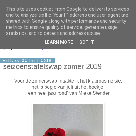
This site uses cookies from Google to deliver its services
and to analyze traffic. Your IP address and user-agent are
shared with Google along with performance and security
metrics to ensure quality of service, generate usage
statistics, and to detect and address abuse.
LEARN MORE
GOT IT
▼
vrijdag 21 juni 2019
seizoenstafelswap zomer 2019
Voor de zomerswap maakte ik het klaproosmeisje,
het is popje van juli uit het boekje:
‘een heel jaar rond’ van Mieke Stender