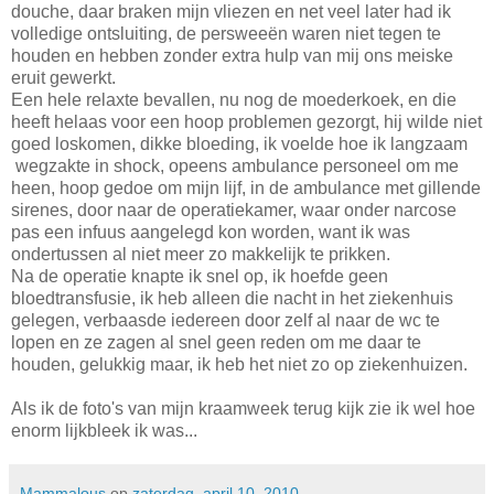
douche, daar braken mijn vliezen en net veel later had ik
volledige ontsluiting, de persweeën waren niet tegen te
houden en hebben zonder extra hulp van mij ons meiske
eruit gewerkt.
Een hele relaxte bevallen, nu nog de moederkoek, en die
heeft helaas voor een hoop problemen gezorgt, hij wilde niet
goed loskomen, dikke bloeding, ik voelde hoe ik langzaam
wegzakte in shock, opeens ambulance personeel om me
heen, hoop gedoe om mijn lijf, in de ambulance met gillende
sirenes, door naar de operatiekamer, waar onder narcose
pas een infuus aangelegd kon worden, want ik was
ondertussen al niet meer zo makkelijk te prikken.
Na de operatie knapte ik snel op, ik hoefde geen
bloedtransfusie, ik heb alleen die nacht in het ziekenhuis
gelegen, verbaasde iedereen door zelf al naar de wc te
lopen en ze zagen al snel geen reden om me daar te
houden, gelukkig maar, ik heb het niet zo op ziekenhuizen.
Als ik de foto's van mijn kraamweek terug kijk zie ik wel hoe
enorm lijkbleek ik was...
Mammalous
op
zaterdag, april 10, 2010