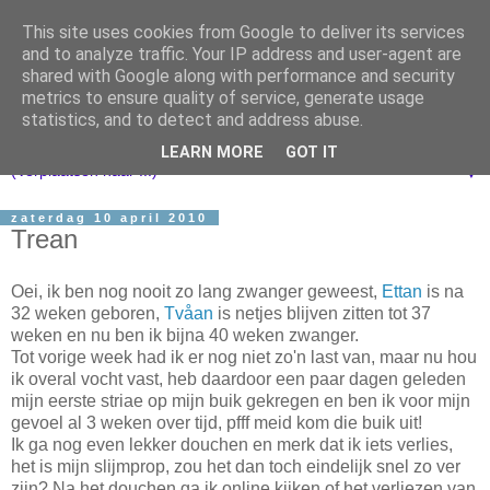
This site uses cookies from Google to deliver its services
and to analyze traffic. Your IP address and user-agent are
shared with Google along with performance and security
metrics to ensure quality of service, generate usage
statistics, and to detect and address abuse.
LEARN MORE
GOT IT
▼
zaterdag 10 april 2010
Trean
Oei, ik ben nog nooit zo lang zwanger geweest,
Ettan
is na
32 weken geboren,
Tvåan
is netjes blijven zitten tot 37
weken en nu ben ik bijna 40 weken zwanger.
Tot vorige week had ik er nog niet zo'n last van, maar nu hou
ik overal vocht vast, heb daardoor een paar dagen geleden
mijn eerste striae op mijn buik gekregen en ben ik voor mijn
gevoel al 3 weken over tijd, pfff meid kom die buik uit!
Ik ga nog even lekker douchen en merk dat ik iets verlies,
het is mijn slijmprop, zou het dan toch eindelijk snel zo ver
zijn? Na het douchen ga ik online kijken of het verliezen van