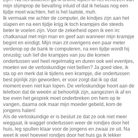
mijn slijmprop de bevalling inluid of dat ik helaas nog een
tijdje moet wachten, het is het laatste, muh.
Ik vermaak me achter de computer, de kindjes zijn aan het
slapen en na een tijdje krijg ik toch krampjes die steeds
beter te voelen zijn. Voor de zekerheid open ik een irc
chatkanaal met mijn man en geef aan wanneer mijn krampje
begint en eindigt. Mijn man zit overigens een paar meter
verderop op de bank te computeren, na een tijdje wordt hij
onrustig: uuh lief die krampjes van jou die komen
ondertussen wel heel regelmatig en duren ook wel eventjes,
moeten we de verloskundige niet bellen? Ja goed idee, ik
sta op en merk dat ik tijdens een krampje, die ondertussen
best pijnlijk zijn geworden, er voor zorgt dat ik op dat
moment even niet kan lopen. De verloskundige hoort aan de
telefoon dat de weeën al behoorlijk zijn, aangezien ik af en
toe even het gesprek moet onderbreken om hem op te
vangen, daarna ook maar mijn moeder gebeld, kom de
jongens halen!
Als de verloskundige er is besluit ze dat ze ook niet meer
weggaat, ik waggel ondertussen weer de rondjes door het
huis, leg spullen klaar voor de jongens en zwaai ze uit. Na
weet ik veel hoeveel rondjes door het huis ga ik lekker