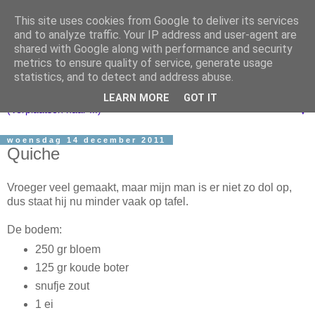
This site uses cookies from Google to deliver its services
and to analyze traffic. Your IP address and user-agent are
shared with Google along with performance and security
metrics to ensure quality of service, generate usage
statistics, and to detect and address abuse.
LEARN MORE
GOT IT
▼
woensdag 14 december 2011
Quiche
Vroeger veel gemaakt, maar mijn man is er niet zo dol op,
dus staat hij nu minder vaak op tafel.
De bodem:
250 gr bloem
125 gr koude boter
snufje zout
1 ei