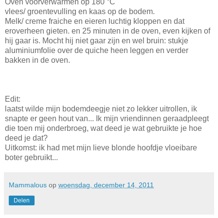
Oven voorverwarmen op 180 °C
vlees/ groentevulling en kaas op de bodem.
Melk/ creme fraiche en eieren luchtig kloppen en dat
eroverheen gieten. en 25 minuten in de oven, even kijken of
hij gaar is. Mocht hij niet gaar zijn en wel bruin: stukje
aluminiumfolie over de quiche heen leggen en verder
bakken in de oven.
Edit:
laatst wilde mijn bodemdeegje niet zo lekker uitrollen, ik
snapte er geen hout van... Ik mijn vriendinnen geraadpleegt
die toen mij onderbroeg, wat deed je wat gebruikte je hoe
deed je dat?
Uitkomst: ik had met mijn lieve blonde hoofdje vloeibare
boter gebruikt...
Mammalous
op
woensdag, december 14, 2011
Delen