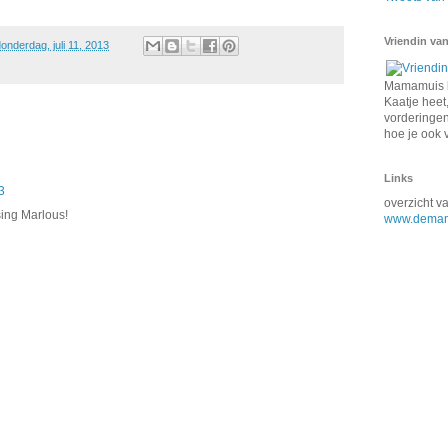
Vriendin van
onderdag, juli 11, 2013
Mamamuis k
Kaatje heet,
vorderingen 
hoe je ook 
Links
3
overzicht 
ing Marlous!
www.demam