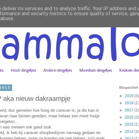
deliver its services and to analyze traffic. Your IP address and
formance and security metrics to ensure quality of service, ge
 abuse.
jes
Hout-dingetjes
Andere-dingetjes
Moestuin-dingetjes
Keuken-din
 2013
Blogarchief
►
2019
(5)
? aka nieuw dakraampje
►
2018
(1
erd, dus gemeten hoe hoog de caravan is, ja die kan in
►
2017
(1)
avan naar binnen gereden, maar helaas een meet foutje
►
2016
(2)
ergeten...
►
2015
(1
en was meteen ook goed stuk.
►
2014
(1
ld, ik heb bij caravan sloopbedrijven navraag gedaan en
kunnen helpen, maar ze konden me niet helpen, zo'n oude
▼
2013
(1