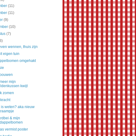
mber
(11)
mber
(11)
er
(9)
ember
(10)
stus
(7)
3)
ven wennen, thuis zijn
it eigen tuin
ppelbomen omgehakt
sie
 bouwen
 meer mijn
ldenkussen kwijt
ek zomen
kracht
 is weten? aka nieuw
kraampje
rdbei & mijn
rdappelbomen
tas vermist poster