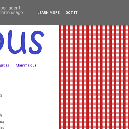
 user-agent
nerate usage
LEARN MORE
GOT IT
getjes
Mammalous
3)
3)
04)
28)