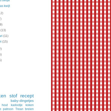
s bedje
tas kwijt
12)
7)
(9)
t
(13)
ari
(11)
ri
(15)
2)
6)
5)
ken
stof
recept
baby-dingetjes
hout
kadootje
koken
e
patroon
Trean
breien