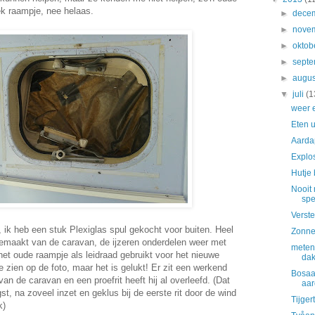
ek raampje, nee helaas.
►
dece
►
nove
►
oktob
►
sept
►
augu
▼
juli
(1
weer e
Eten u
Aarda
Explo
Hutje
Nooit
spe
Verst
 ik heb een stuk Plexiglas spul gekocht voor buiten. Heel
Zonne
sgemaakt van de caravan, de ijzeren onderdelen weer met
meten
et oude raampje als leidraad gebruikt voor het nieuwe
da
te zien op de foto, maar het is gelukt! Er zit een werkend
Bosaa
an de caravan en een proefrit heeft hij al overleefd. (Dat
aa
t, na zoveel inzet en geklus bij de eerste rit door de wind
Tijger
k)