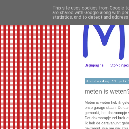
This site uses cookies from Google to 
are shared with Google along with per
statistics, and to detect and address
Beginpagina
Stof-dinget
donderdag 11 juli
meten is weten
Meten is weten heb ik gele
onze garage staan. De car
gemaakt, het dakraampje v
Dat dakraampje zei krak 
Ik heb de caravanunit gebe
gevraagd, wie me wel zou 