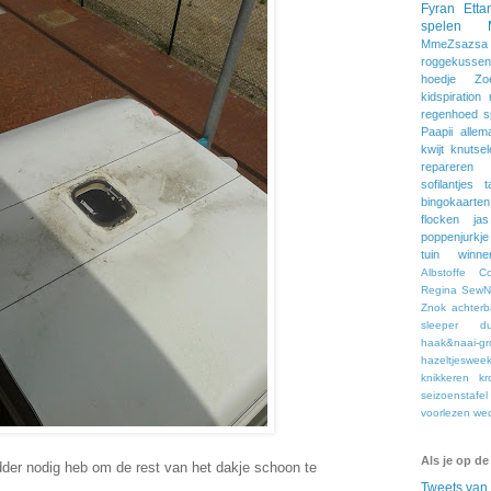
Fyran
Etta
spelen
MmeZsazsa
roggekussen
hoedje
Zo
kidspiration
regenhoed
s
Paapii
allem
kwijt
knutsel
repareren
sofilantjes
t
bingokaarten
flocken
jas
poppenjurkje
tuin
winne
Albstoffe
C
Regina
SewNa
Znok
achter
sleeper
du
haak&naai-gr
hazeltjeswee
knikkeren
kr
seizoenstafel
voorlezen
we
Als je op de
adder nodig heb om de rest van het dakje schoon te
Tweets va