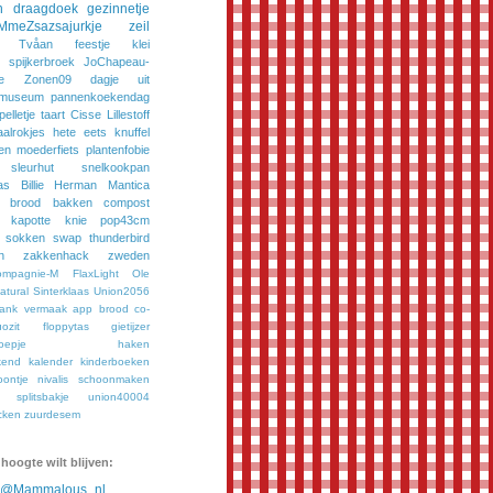
n
draagdoek
gezinnetje
MmeZsazsajurkje
zeil
Tvåan
feestje
klei
spijkerbroek
JoChapeau-
e
Zonen09
dagje uit
museum
pannenkoekendag
pelletje
taart
Cisse
Lillestoff
aalrokjes
hete eets
knuffel
en
moederfiets
plantenfobie
sleurhut
snelkookpan
as
Billie
Herman
Mantica
brood bakken
compost
kapotte knie
pop43cm
sokken
swap
thunderbird
n
zakkenhack
zweden
ompagnie-M
FlaxLight
Ole
tural
Sinterklaas
Union2056
bank vermaak
app
brood
co-
ozit
floppytas
gietijzer
oepje
haken
kend
kalender
kinderboeken
oontje
nivalis
schoonmaken
splitsbakje
union40004
cken
zuurdesem
 hoogte wilt blijven:
n @Mammalous_nl