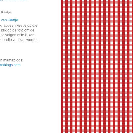
 Kaatje
napt een keetje op die
 klik op de foto om de
te volgen of te kijken
vriendje van kan worden
van mamablogs:
ablogs.com