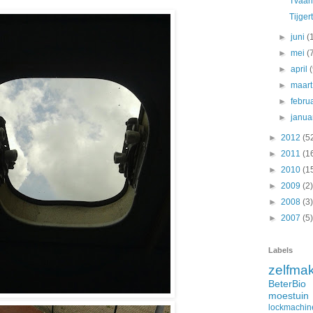
Tvåan
Tijger
►
juni
(
►
mei
(
►
april
►
maar
►
febru
►
janua
►
2012
(5
►
2011
(1
►
2010
(1
►
2009
(2)
►
2008
(3)
►
2007
(5)
Labels
zelfma
BeterBio
moestuin
lockmachin