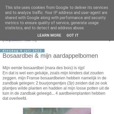
This site uses cookies from Google to deliver its services
and to analyze traffic. Your IP address and user-agent are
shared with Google along with performance and security
metrics to ensure quality of service, generate usage
statistics, and to detect and address abuse.
LEARN MORE
GOT IT
▼
dinsdag 9 juli 2013
Bosaardbei & mijn aardappelbomen
Mijn eerste bosaardbei (mara des bois) is rijp!
En dat is wel een gelukje, zoals mijn kinders dat zouden
zeggen. mijn Franse bosaardbeien hebben namelijk in de
zandbak gelegen: 2 buurjongentjes (3jr) zeiden dat ze ook
plantjes wilde planten en hadden al mijn losse potten uit de
tuin in de zandbak geleegd... 4 aardbeienplanten hebben
dat overleefd.