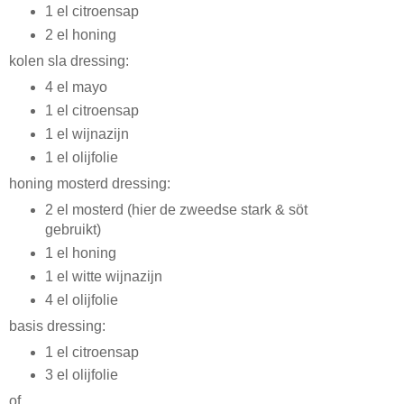
1 el citroensap
2 el honing
kolen sla dressing:
4 el mayo
1 el citroensap
1 el wijnazijn
1 el olijfolie
honing mosterd dressing:
2 el mosterd (hier de zweedse stark & söt
gebruikt)
1 el honing
1 el witte wijnazijn
4 el olijfolie
basis dressing:
1 el citroensap
3 el olijfolie
of