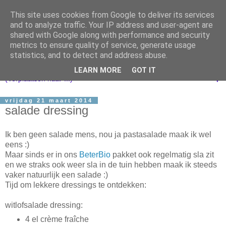
This site uses cookies from Google to deliver its services
and to analyze traffic. Your IP address and user-agent are
shared with Google along with performance and security
metrics to ensure quality of service, generate usage
statistics, and to detect and address abuse.
LEARN MORE
GOT IT
▼
vrijdag 21 maart 2014
salade dressing
Ik ben geen salade mens, nou ja pastasalade maak ik wel
eens :)
Maar sinds er in ons
BeterBio
pakket ook regelmatig sla zit
en we straks ook weer sla in de tuin hebben maak ik steeds
vaker natuurlijk een salade :)
Tijd om lekkere dressings te ontdekken:
witlofsalade dressing:
4 el crème fraîche