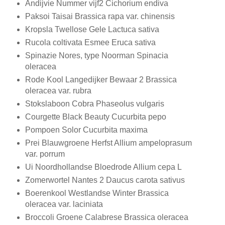
Andijvie Nummer vijf2 Cichorium endiva
Paksoi Taisai Brassica rapa var. chinensis
Kropsla Twellose Gele Lactuca sativa
Rucola coltivata Esmee Eruca sativa
Spinazie Nores, type Noorman Spinacia
oleracea
Rode Kool Langedijker Bewaar 2 Brassica
oleracea var. rubra
Stokslaboon Cobra Phaseolus vulgaris
Courgette Black Beauty Cucurbita pepo
Pompoen Solor Cucurbita maxima
Prei Blauwgroene Herfst Allium ampeloprasum
var. porrum
Ui Noordhollandse Bloedrode Allium cepa L
Zomerwortel Nantes 2 Daucus carota sativus
Boerenkool Westlandse Winter Brassica
oleracea var. laciniata
Broccoli Groene Calabrese Brassica oleracea