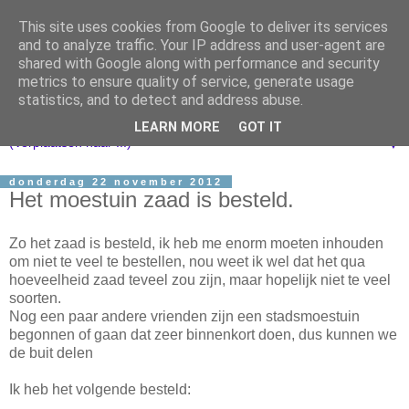
This site uses cookies from Google to deliver its services
and to analyze traffic. Your IP address and user-agent are
shared with Google along with performance and security
metrics to ensure quality of service, generate usage
statistics, and to detect and address abuse.
LEARN MORE
GOT IT
▼
donderdag 22 november 2012
Het moestuin zaad is besteld.
Zo het zaad is besteld, ik heb me enorm moeten inhouden
om niet te veel te bestellen, nou weet ik wel dat het qua
hoeveelheid zaad teveel zou zijn, maar hopelijk niet te veel
soorten.
Nog een paar andere vrienden zijn een stadsmoestuin
begonnen of gaan dat zeer binnenkort doen, dus kunnen we
de buit delen
Ik heb het volgende besteld: