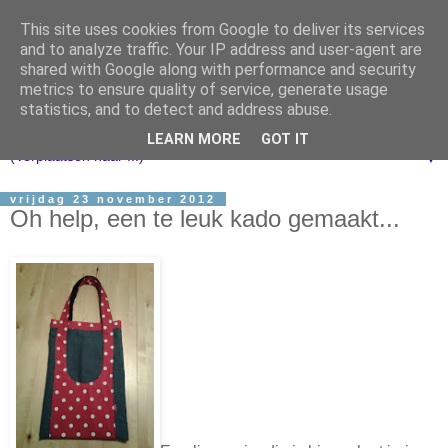
This site uses cookies from Google to deliver its services
and to analyze traffic. Your IP address and user-agent are
shared with Google along with performance and security
metrics to ensure quality of service, generate usage
statistics, and to detect and address abuse.
LEARN MORE
GOT IT
▼
vrijdag 23 november 2012
Oh help, een te leuk kado gemaakt...