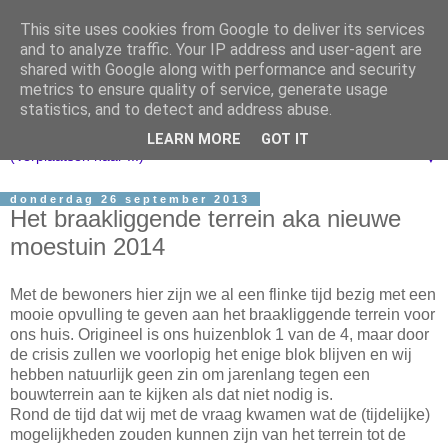
This site uses cookies from Google to deliver its services
and to analyze traffic. Your IP address and user-agent are
shared with Google along with performance and security
metrics to ensure quality of service, generate usage
statistics, and to detect and address abuse.
LEARN MORE
GOT IT
▼
donderdag 26 september 2013
Het braakliggende terrein aka nieuwe
moestuin 2014
Met de bewoners hier zijn we al een flinke tijd bezig met een
mooie opvulling te geven aan het braakliggende terrein voor
ons huis. Origineel is ons huizenblok 1 van de 4, maar door
de crisis zullen we voorlopig het enige blok blijven en wij
hebben natuurlijk geen zin om jarenlang tegen een
bouwterrein aan te kijken als dat niet nodig is.
Rond de tijd dat wij met de vraag kwamen wat de (tijdelijke)
mogelijkheden zouden kunnen zijn van het terrein tot de