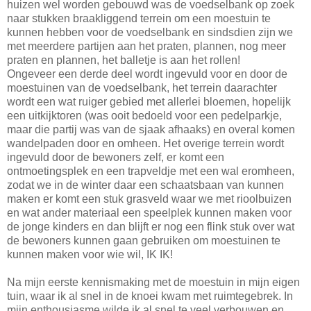
huizen wel worden gebouwd was de voedselbank op zoek
naar stukken braakliggend terrein om een moestuin te
kunnen hebben voor de voedselbank en sindsdien zijn we
met meerdere partijen aan het praten, plannen, nog meer
praten en plannen, het balletje is aan het rollen!
Ongeveer een derde deel wordt ingevuld voor en door de
moestuinen van de voedselbank, het terrein daarachter
wordt een wat ruiger gebied met allerlei bloemen, hopelijk
een uitkijktoren (was ooit bedoeld voor een pedelparkje,
maar die partij was van de sjaak afhaaks) en overal komen
wandelpaden door en omheen. Het overige terrein wordt
ingevuld door de bewoners zelf, er komt een
ontmoetingsplek en een trapveldje met een wal eromheen,
zodat we in de winter daar een schaatsbaan van kunnen
maken er komt een stuk grasveld waar we met rioolbuizen
en wat ander materiaal een speelplek kunnen maken voor
de jonge kinders en dan blijft er nog een flink stuk over wat
de bewoners kunnen gaan gebruiken om moestuinen te
kunnen maken voor wie wil, IK IK!
Na mijn eerste kennismaking met de moestuin in mijn eigen
tuin, waar ik al snel in de knoei kwam met ruimtegebrek. In
mijn enthousiasme wilde ik al snel te veel verbouwen en