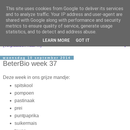
This site uses cookies from Google to deliver its services
and to analyze traffic. Your IP address and user-agent are
shared with Google along with performance and security
metrics to ensure quality of service, generate usage
statistics, and to detect and address abuse.
LEARN MORE
GOT IT
▼
woensdag 10 september 2014
BeterBio week 37
Deze week in ons grijze mandje:
spitskool
pompoen
pastinaak
prei
puntpaprika
suikermais