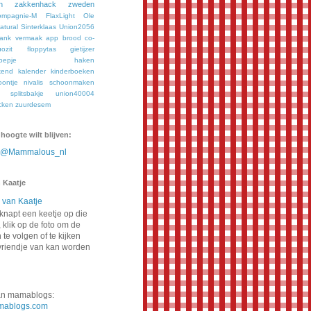
n
zakkenhack
zweden
ompagnie-M
FlaxLight
Ole
tural
Sinterklaas
Union2056
bank vermaak
app
brood
co-
ozit
floppytas
gietijzer
oepje
haken
kend
kalender
kinderboeken
oontje
nivalis
schoonmaken
splitsbakje
union40004
cken
zuurdesem
 hoogte wilt blijven:
n @Mammalous_nl
 Kaatje
napt een keetje op die
 klik op de foto om de
te volgen of te kijken
vriendje van kan worden
van mamablogs:
ablogs.com