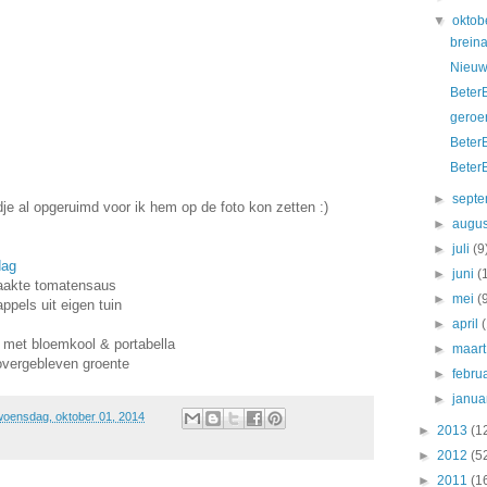
▼
oktob
breina
Nieuw
Beter
geroe
Beter
Beter
►
sept
je al opgeruimd voor ik hem op de foto kon zetten :)
►
augu
►
juli
(9
dag
►
juni
(
aakte tomatensaus
►
mei
(
ppels uit eigen tuin
►
april
met bloemkool & portabella
►
maar
vergebleven groente
►
febru
►
janua
woensdag, oktober 01, 2014
►
2013
(1
►
2012
(5
►
2011
(1