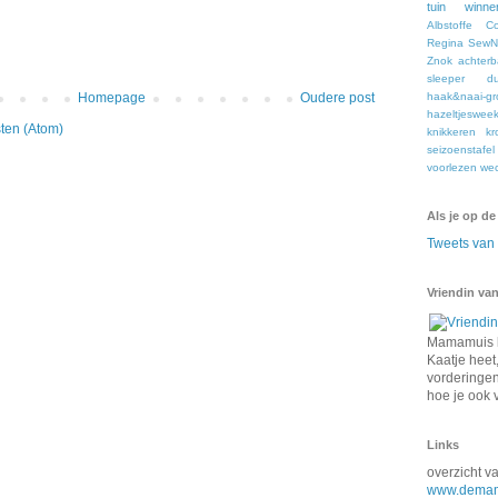
tuin
winne
Albstoffe
C
Regina
SewNa
Znok
achter
sleeper
du
Homepage
Oudere post
haak&naai-gr
hazeltjeswee
ten (Atom)
knikkeren
kr
seizoenstafel
voorlezen
we
Als je op de
Tweets va
Vriendin van
Mamamuis k
Kaatje heet,
vorderingen 
hoe je ook 
Links
overzicht 
www.demam