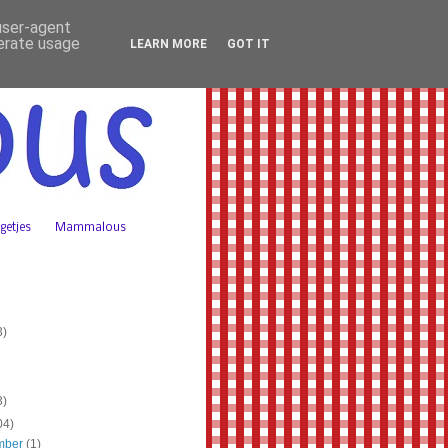
 user-agent
nerate usage
LEARN MORE
GOT IT
getjes
Mammalous
3)
3)
04)
mber
(1)