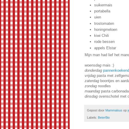
suikermais
portabella
uien
trostomaten
honingmeloen
kiwi Chili
rode bessen
appels Elstar
Mijn man had lief het mand
woensdag
mais :)
donderdag
pannenkoeken
vrijdag
pasta met zelfgem
zaterdag
boontjes en aarda
zondag
noodles
maandag
pasta carbonada 
dinsdag
ovenschotel met o
Gepost door
Mammalous
op
Labels:
BeterBio