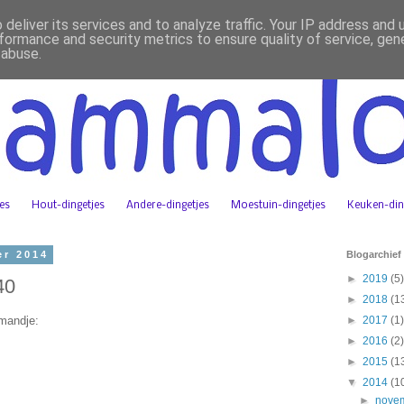
deliver its services and to analyze traffic. Your IP address and
formance and security metrics to ensure quality of service, ge
 abuse.
jes
Hout-dingetjes
Andere-dingetjes
Moestuin-dingetjes
Keuken-din
er 2014
Blogarchief
►
2019
(5)
40
►
2018
(1
mandje:
►
2017
(1)
►
2016
(2)
►
2015
(1
▼
2014
(1
►
nove