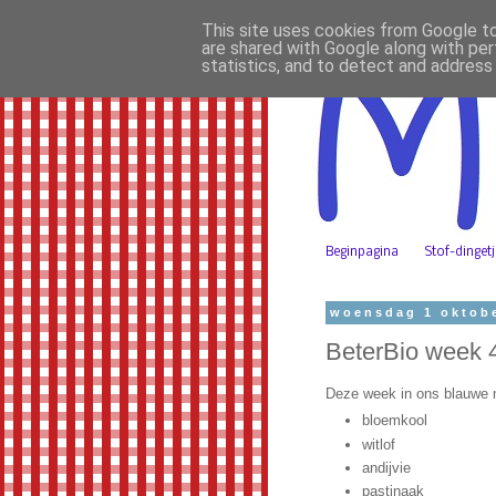
This site uses cookies from Google to 
are shared with Google along with per
statistics, and to detect and address
Beginpagina
Stof-dinget
woensdag 1 oktob
BeterBio week 
Deze week in ons blauwe 
bloemkool
witlof
andijvie
pastinaak