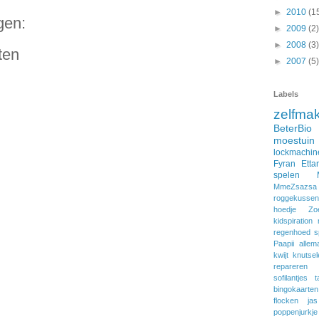
►
2010
(1
gen:
►
2009
(2)
►
2008
(3)
ten
►
2007
(5)
Labels
zelfma
BeterBio
moestuin
lockmachin
Fyran
Etta
spelen
MmeZsazsa
roggekussen
hoedje
Zo
kidspiration
regenhoed
s
Paapii
allem
kwijt
knutsel
repareren
sofilantjes
t
bingokaarten
flocken
jas
poppenjurkje