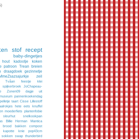
5)
ken
stof
recept
baby-dingetjes
hout
kadootje
koken
e
patroon
Trean
breien
n
draagdoek
gezinnetje
MmeZsazsajurkje
zeil
Tvåan
feestje
klei
spijkerbroek
JoChapeau-
e
Zonen09
dagje uit
museum
pannenkoekendag
pelletje
taart
Cisse
Lillestoff
aalrokjes
hete eets
knuffel
en
moederfiets
plantenfobie
sleurhut
snelkookpan
as
Billie
Herman
Mantica
brood bakken
compost
kapotte knie
pop43cm
sokken
swap
thunderbird