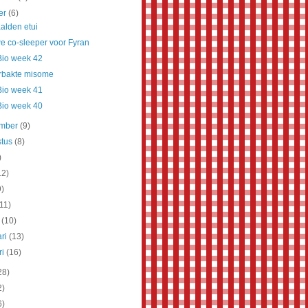
er
(6)
alden etui
e co-sleeper voor Fyran
Bio week 42
rbakte misome
Bio week 41
Bio week 40
ember
(9)
stus
(8)
)
12)
9)
(11)
t
(10)
ari
(13)
ri
(16)
28)
2)
6)