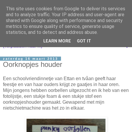
This site uses cookies from Google to deliver its services
and to analyze traffic. Your IP address and user-agent are
shared with Google along with performance and security
metrics to ensure quality of service, generate usage
statistics, and to detect and address abuse.
LEARN MORE
GOT IT
▼
zaterdag 16 maart 2013
Oorknopjes houder
Een schoolvriendinnetje van Ettan en tvåan geeft haar
feestje en van haar ouders krijgt ze gaatjes in haar oren.
Mijn jongens hebben oorbellen uitgezocht en ik heb van een
fotolijstje, een stukje foam & een stukje stof een
oorknopjeshouder gemaakt. Gewapend met mijn
nietschietmachine was het zo in elkaar.