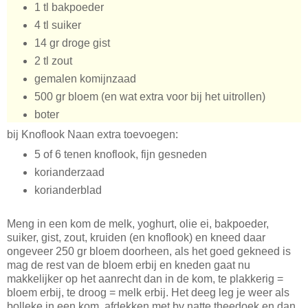
1 tl bakpoeder
4 tl suiker
14 gr droge gist
2 tl zout
gemalen komijnzaad
500 gr bloem (en wat extra voor bij het uitrollen)
boter
bij Knoflook Naan extra toevoegen:
5 of 6 tenen knoflook, fijn gesneden
korianderzaad
korianderblad
Meng in een kom de melk, yoghurt, olie ei, bakpoeder,
suiker, gist, zout, kruiden (en knoflook) en kneed daar
ongeveer 250 gr bloem doorheen, als het goed gekneed is
mag de rest van de bloem erbij en kneden gaat nu
makkelijker op het aanrecht dan in de kom, te plakkerig =
bloem erbij, te droog = melk erbij. Het deeg leg je weer als
bolleke in een kom, afdekken met bv natte theedoek en dan