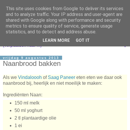
This site uses cookies from Google to deliver its services
and to analyze traffic. Your IP address and user-agent are
shared with Google along with performance and security
metrics to ensure quality of service, generate usage
statistics, and to detect and address abuse.
LEARN MORE
GOT IT
▼
vrijdag 9 augustus 2013
Naanbrood bakken
Als we
Vindaloooh
of
Saag Paneer
eten eten we daar ook
naanbrood bij, heerlijk en niet moeilijk te maken:
Ingrediënten Naan:
150 ml melk
50 ml yoghurt
2 tl plantaardige olie
1 ei