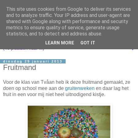
This site uses cookies from Google to deliver its services
and to analyze traffic. Your IP address and user-agent are
shared with Google along with performance and security
metrics to ensure quality of service, generate usage
statistics, and to detect and address abuse.
LEARN MORE
GOT IT
▼
dinsdag 29 januari 2013
Fruitmand
Voor de klas van Tvåan heb ik deze fruitmand gemaakt, ze
doen op school mee aan de
gruitenweken
en daar lag het
fruit in een voor mij niet heel uitnodigend kistje.