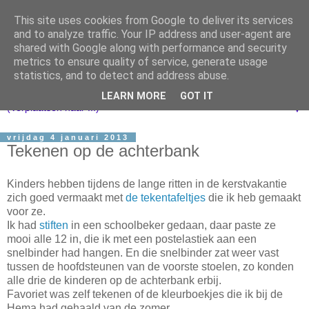
This site uses cookies from Google to deliver its services
and to analyze traffic. Your IP address and user-agent are
shared with Google along with performance and security
metrics to ensure quality of service, generate usage
statistics, and to detect and address abuse.
LEARN MORE
GOT IT
▼
vrijdag 4 januari 2013
Tekenen op de achterbank
Kinders hebben tijdens de lange ritten in de kerstvakantie
zich goed vermaakt met
de tekentafeltjes
die ik heb gemaakt
voor ze.
Ik had
stiften
in een schoolbeker gedaan, daar paste ze
mooi alle 12 in, die ik met een postelastiek aan een
snelbinder had hangen. En die snelbinder zat weer vast
tussen de hoofdsteunen van de voorste stoelen, zo konden
alle drie de kinderen op de achterbank erbij.
Favoriet was zelf tekenen of de kleurboekjes die ik bij de
Hema had gehaald van de zomer.