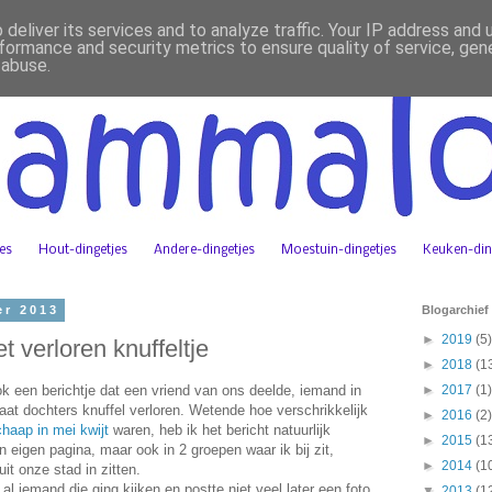
deliver its services and to analyze traffic. Your IP address and
formance and security metrics to ensure quality of service, ge
 abuse.
jes
Hout-dingetjes
Andere-dingetjes
Moestuin-dingetjes
Keuken-din
er 2013
Blogarchief
►
2019
(5)
t verloren knuffeltje
►
2018
(1
k een berichtje dat een vriend van ons deelde, iemand in
►
2017
(1)
at dochters knuffel verloren. Wetende hoe verschrikkelijk
►
2016
(2)
haap in mei kwijt
waren, heb ik het bericht natuurlijk
►
2015
(1
n eigen pagina, maar ook in 2 groepen waar ik bij zit,
►
2014
(1
t onze stad in zitten.
al iemand die ging kijken en postte niet veel later een foto
▼
2013
(1