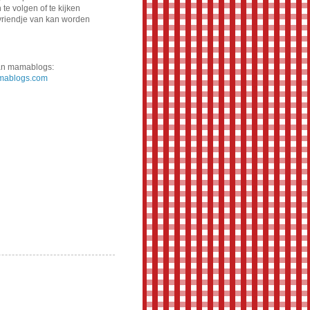
te volgen of te kijken
vriendje van kan worden
van mamablogs:
ablogs.com