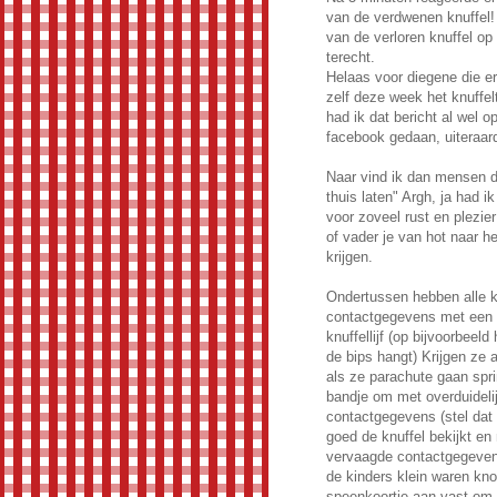
van de verdwenen knuffel!
van de verloren knuffel op
terecht.
Helaas voor diegene die e
zelf deze week het knuffelt
had ik dat bericht al wel 
facebook gedaan, uiteraar
Naar vind ik dan mensen di
thuis laten" Argh, ja had i
voor zoveel rust en plezier
of vader je van hot naar h
krijgen.
Ondertussen hebben alle k
contactgegevens met een te
knuffellijf (op bijvoorbeeld
de bips hangt) Krijgen ze a
als ze parachute gaan spr
bandje om met overduideli
contactgegevens (stel dat 
goed de knuffel bekijkt en 
vervaagde contactgegevens
de kinders klein waren kno
speenkoortje aan vast om 