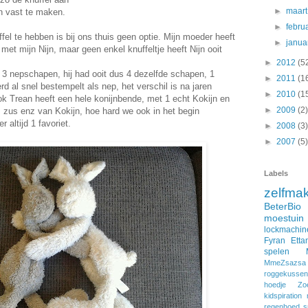
►
maar
en vast te maken.
►
febru
fel te hebben is bij ons thuis geen optie. Mijn moeder heeft
►
janua
met mijn Nijn, maar geen enkel knuffeltje heeft Nijn ooit
►
2012
(5
 3 nepschapen, hij had ooit dus 4 dezelfde schapen, 1
►
2011
(1
rd al snel bestempelt als nep, het verschil is na jaren
►
2010
(1
ook Trean heeft een hele konijnbende, met 1 echt Kokijn en
►
2009
(2)
r, zus enz van Kokijn, hoe hard we ook in het begin
 altijd 1 favoriet.
►
2008
(3)
►
2007
(5)
Labels
zelfma
BeterBio
moestuin
lockmachin
Fyran
Etta
spelen
MmeZsazsa
roggekussen
hoedje
Zo
kidspiration
regenhoed
s