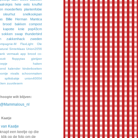
aalrokjes
hete eets
knuffel
en
moederfiets
plantenfobie
sleurhut
snelkookpan
as
Billie
Herman
Mantica
brood bakken
compost
kapotte knie
pop43cm
sokken
swap
thunderbird
n
zakkenhack
zweden
ompagnie-M
FlaxLight
Ole
tural
Sinterklaas
Union2056
bank vermaak
app
brood
co-
ozit
floppytas
gietijzer
oepje
haken
kend
kalender
kinderboeken
oontje
nivalis
schoonmaken
splitsbakje
union40004
cken
zuurdesem
 hoogte wilt blijven:
n @Mammalous_nl
 Kaatje
napt een keetje op die
 klik op de foto om de