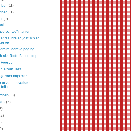
mber
(11)
mber
(11)
er
(9)
aal
averechtse" manier
entaal breien, dat schiet
ker op
rbird taart 2e poging
ch aka Rode Bietensoep
 Feestje
 niet van Jazz
tje voor mijn man
ban van het verloren
ffeltje
ember
(10)
stus
(7)
3)
12)
7)
(9)