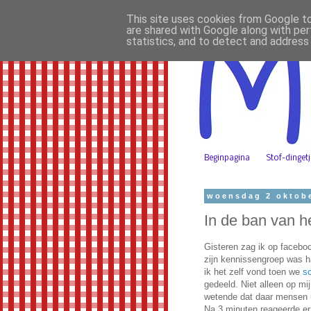
This site uses cookies from Google to 
are shared with Google along with per
statistics, and to detect and address
Beginpagina
Stof-dinget
woensdag 2 oktob
In de ban van he
Gisteren zag ik op faceboo
zijn kennissengroep was ha
ik het zelf vond toen we
sc
gedeeld. Niet alleen op mij
wetende dat daar mensen ui
Na 3 minuten reageerde er 