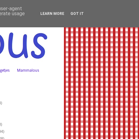
 user-agent
nerate usage
LEARN MORE
GOT IT
getjes
Mammalous
3)
3)
04)
28)