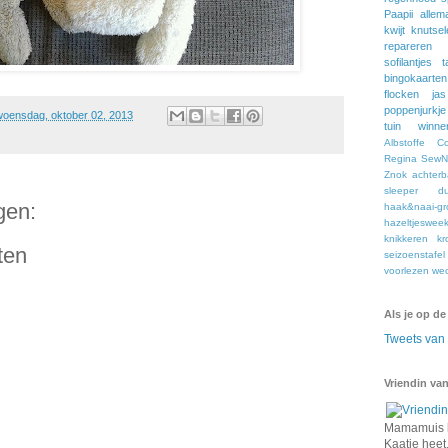
Paapii
allem
kwijt
knutsel
repareren
sofilantjes
t
bingokaarten
flocken
jas
poppenjurkje
woensdag, oktober 02, 2013
tuin
winne
Albstoffe
C
Regina
SewNa
Znok
achter
sleeper
du
gen:
haak&naai-gr
hazeltjeswee
knikkeren
kr
ten
seizoenstafel
voorlezen
we
Als je op de
Tweets va
Vriendin van
Mamamuis k
Kaatje heet,