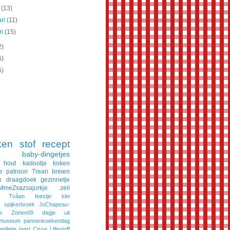
t
(13)
ari
(11)
ri
(15)
2)
6)
5)
ken
stof
recept
baby-dingetjes
hout
kadootje
koken
e
patroon
Trean
breien
n
draagdoek
gezinnetje
MmeZsazsajurkje
zeil
Tvåan
feestje
klei
spijkerbroek
JoChapeau-
e
Zonen09
dagje uit
museum
pannenkoekendag
pelletje
taart
Cisse
Lillestoff