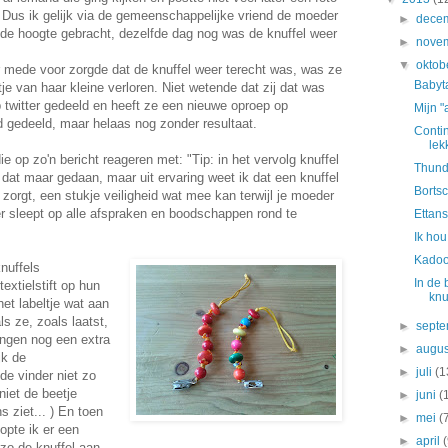
 Dus ik gelijk via de gemeenschappelijke vriend de moeder
►
dece
 de hoogte gebracht, dezelfde dag nog was de knuffel weer
►
nove
▼
oktob
r mede voor zorgde dat de knuffel weer terecht was, was ze
Babyt
je van haar kleine verloren. Niet wetende dat zij dat was
op twitter gedeeld en heeft ze een nieuwe oproep op
Mijn "
d gedeeld, maar helaas nog zonder resultaat.
Contin
lek
e op zo'n bericht reageren met: "Tip: in het vervolg knuffel
Thunde
k dat maar gedaan, maar uit ervaring weet ik dat een knuffel
Borts
 zorgt, een stukje veiligheid wat mee kan terwijl je moeder
er sleept op alle afspraken en boodschappen rond te
Ettans
Ik hou
Kadoo
nuffels
In de 
xtielstift op hun
knu
 het labeltje wat aan
ls ze, zoals laatst,
►
sept
ingen nog een extra
►
augu
jk de
►
juli
(1
de vinder niet zo
niet de beetje
►
juni
(
 ziet... ) En toen
►
mei
(
opte ik er een
►
april
zo de knuffel aan