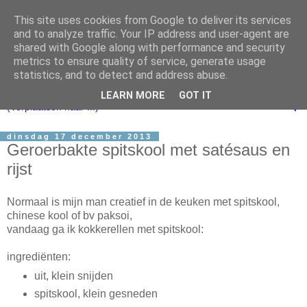
This site uses cookies from Google to deliver its services
and to analyze traffic. Your IP address and user-agent are
shared with Google along with performance and security
metrics to ensure quality of service, generate usage
statistics, and to detect and address abuse.
LEARN MORE
GOT IT
▼
dinsdag 17 december 2013
Geroerbakte spitskool met satésaus en
rijst
Normaal is mijn man creatief in de keuken met spitskool,
chinese kool of bv paksoi,
vandaag ga ik kokkerellen met spitskool:
ingrediënten:
uit, klein snijden
spitskool, klein gesneden