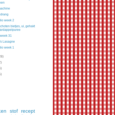
ken
achine
ldrang
Bio week 2
hoten bietjes, ui, gehakt
ardappelpuree
 week 31
's Lasagne
Bio week 1
28)
2)
6)
5)
ken
stof
recept