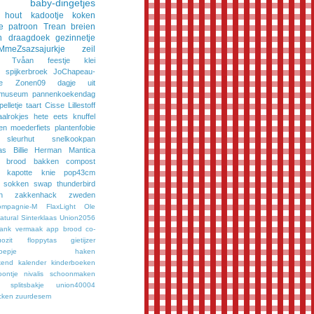
baby-dingetjes
hout
kadootje
koken
e
patroon
Trean
breien
n
draagdoek
gezinnetje
MmeZsazsajurkje
zeil
Tvåan
feestje
klei
spijkerbroek
JoChapeau-
e
Zonen09
dagje uit
museum
pannenkoekendag
pelletje
taart
Cisse
Lillestoff
aalrokjes
hete eets
knuffel
en
moederfiets
plantenfobie
sleurhut
snelkookpan
as
Billie
Herman
Mantica
brood bakken
compost
kapotte knie
pop43cm
sokken
swap
thunderbird
n
zakkenhack
zweden
ompagnie-M
FlaxLight
Ole
tural
Sinterklaas
Union2056
bank vermaak
app
brood
co-
ozit
floppytas
gietijzer
oepje
haken
kend
kalender
kinderboeken
oontje
nivalis
schoonmaken
splitsbakje
union40004
cken
zuurdesem