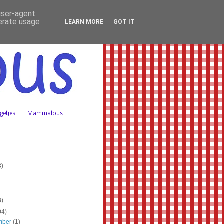
 user-agent
nerate usage
LEARN MORE
GOT IT
getjes
Mammalous
3)
3)
04)
mber
(1)