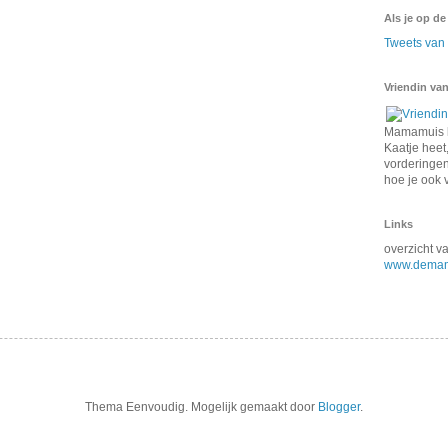
Als je op de
Tweets va
Vriendin van
Mamamuis k
Kaatje heet,
vorderingen 
hoe je ook 
Links
overzicht 
www.demam
Thema Eenvoudig. Mogelijk gemaakt door
Blogger
.