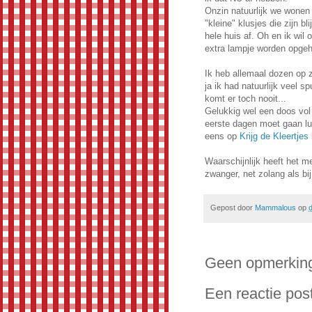
Onzin natuurlijk we wonen h
"kleine" klusjes die zijn b
hele huis af. Oh en ik wi
extra lampje worden opge
Ik heb allemaal dozen op 
ja ik had natuurlijk veel 
komt er toch nooit...
Gelukkig wel een doos vol
eerste dagen moet gaan lu
eens op
Krijg de Kleertjes
Waarschijnlijk heeft het 
zwanger, net zolang als bi
Gepost door
Mammalous
op
d
Geen opmerkin
Een reactie pos