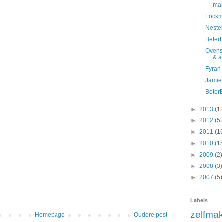
ma
Lockm
Neste
Beter
Ovensc
& a
Fyran
Jamie
Beter
►
2013
(1
►
2012
(5
►
2011
(1
►
2010
(1
►
2009
(2)
►
2008
(3)
►
2007
(5)
Labels
zelfma
Homepage
Oudere post