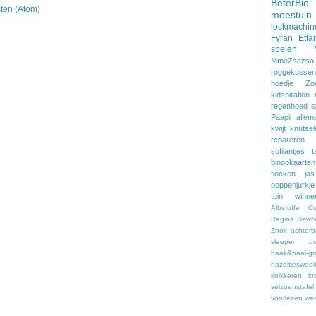
BeterBio
ten (Atom)
moestuin
lockmachin
Fyran
Etta
spelen
MmeZsazsa
roggekussen
hoedje
Zo
kidspiration
regenhoed
s
Paapii
allem
kwijt
knutsel
repareren
sofilantjes
t
bingokaarten
flocken
jas
poppenjurkje
tuin
winne
Albstoffe
C
Regina
SewNa
Znok
achter
sleeper
du
haak&naai-gr
hazeltjeswee
knikkeren
kr
seizoenstafel
voorlezen
we