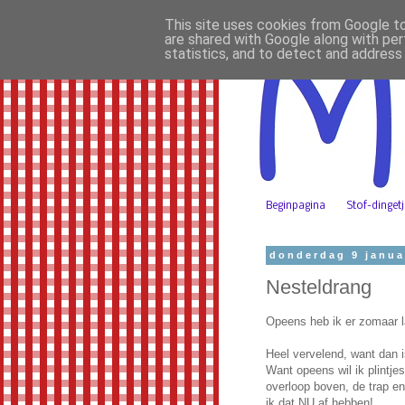
This site uses cookies from Google to 
are shared with Google along with per
statistics, and to detect and address
Beginpagina
Stof-dinget
donderdag 9 janua
Nesteldrang
Opeens heb ik er zomaar l
Heel vervelend, want dan i
Want opeens wil ik plintj
overloop boven, de trap en
ik dat NU af hebben!