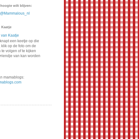
 hoogte wilt blijven:
n @Mammalous_nl
 Kaatje
napt een keetje op die
 klik op de foto om de
te volgen of te kijken
vriendje van kan worden
van mamablogs:
ablogs.com