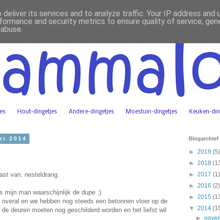
deliver its services and to analyze traffic. Your IP address and
formance and security metrics to ensure quality of service, ge
 abuse.
jes
Hout-dingetjes
Andere-dingetjes
Moestuin-dingetjes
Keuken-din
ri 2014
Blogarchief
►
2019
(5)
►
2018
(1
ast van: nesteldrang.
►
2017
(1)
►
2016
(2)
s mijn man waarschijnlijk de dupe :)
►
2015
(1
es overal en we hebben nog steeds een betonnen vloer op de
▼
2014
(1
 de deuren moeten nog geschilderd worden en het liefst wil
►
nove