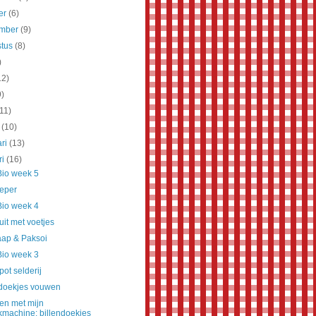
er
(6)
ember
(9)
stus
(8)
)
12)
9)
(11)
t
(10)
ari
(13)
ri
(16)
Bio week 5
eeper
Bio week 4
it met voetjes
aap & Paksoi
Bio week 3
ot selderij
ndoekjes vouwen
en met mijn
kmachine: billendoekjes