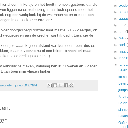
ier al een flinke tijd en het heeft me nooit gestoord dat die
►
oktob
lijven liggen na de verhuizing, maar toch opeens moet het
►
sept
l ook nog een werkplank bij de wasmachine en er moet een
►
augu
hangen in de badkamer enz. enz.
►
juli
(9
zolder doorgeploegd opzoek naar maatje 50/56 kleertjes, oh
►
juni
(
spul weggegeven aan de crèche, want ik dacht toen: die 4e
►
mei
(
►
april
 kleertjes waar ik geen afstand van kon doen toen, dus de
kken, maar ik voorzie nu al een tekort, binnenkort maar
►
maar
kijken voor kledingpakketjes :)
►
febru
▼
janua
met vandaag te maken, vandaag ben ik 31 weken en 2 dagen
Beter
j Ettan toen mijn vliezen braken
co-sl
Beter
onderdag, januari 09, 2014
jumpsu
Knolr
Beter
gen:
stampp
Bille
ten
Oefen
loc