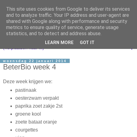
This site uses cookies from Google to deliver its services
and to analyze traffic. Your IP address and user-agent are
shared with Google along with performance and security
metrics to ensure quality of service, generate usage
statistics, and to detect and address abuse.
LEARN MORE
GOT IT
▼
woensdag 22 januari 2014
BeterBio week 4
Deze week krijgen we:
pastinaak
oesterzwam verpakt
paprika zoet zakje 2st
groene kool
zoete bataat oranje
courgettes