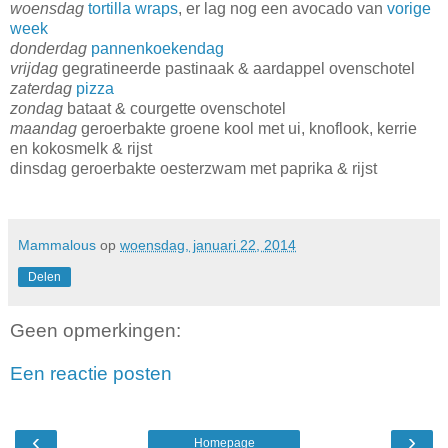
woensdag
tortilla wraps
, er lag nog een avocado van
vorige
week
donderdag
pannenkoekendag
vrijdag
gegratineerde pastinaak & aardappel ovenschotel
zaterdag
pizza
zondag
bataat & courgette ovenschotel
maandag
geroerbakte groene kool met ui, knoflook, kerrie
en kokosmelk & rijst
dinsdag geroerbakte oesterzwam met paprika & rijst
Mammalous
op
woensdag, januari 22, 2014
Delen
Geen opmerkingen:
Een reactie posten
‹
›
Homepage