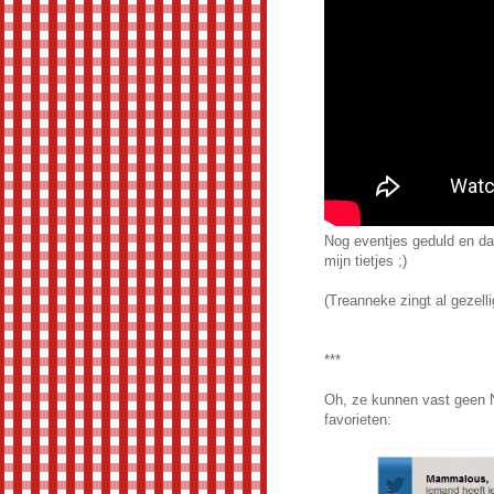
Nog eventjes geduld en da
mijn tietjes ;)
(Treanneke zingt al gezelli
***
Oh, ze kunnen vast geen 
favorieten: