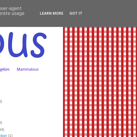
 user-agent
nerate usage
LEARN MORE
GOT IT
getjes
Mammalous
3)
3)
04)
mber
(1)