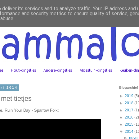
deliver its services and to analyze traffic. Your IP address and
formance and security metrics to ensure quality of service, ge
 abuse.
jes
Hout-dingetjes
Andere-dingetjes
Moestuin-dingetjes
Keuken-din
ri 2014
Blogarchief
►
2019
(5)
met tietjes
►
2018
(1
dje, Ruin Your Day - Sparrow Folk:
►
2017
(1)
►
2016
(2)
►
2015
(1
▼
2014
(1
►
nove