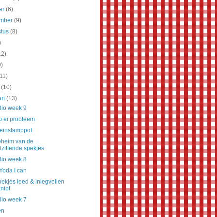
er
(6)
ember
(9)
stus
(8)
)
12)
9)
(11)
t
(10)
ari
(13)
Bio week 9
p ei probleem
leinstamppot
eheim van de
tzittende spekjes
Bio week 8
Yoda I can
ekjes leed & inlegvellen
nipt
Bio week 7
en