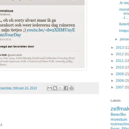
Je dag
moest
env
z...
Beter
Hotpo
►
janua
►
2013
(1
►
2012
(5
►
2011
(1
►
2010
(1
►
2009
(2)
►
2008
(3)
►
2007
(5)
maandag, februari 10, 2014
Labels
zelfma
BeterBio
moestuin
lockmachin
14
Fyran
Etta