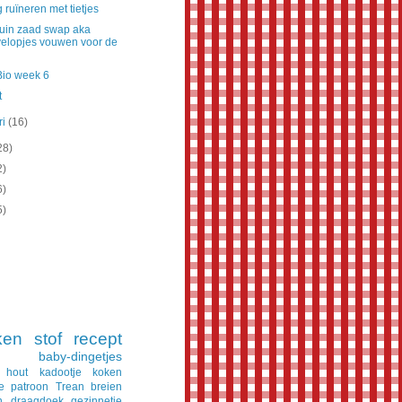
 ruïneren met tietjes
uin zaad swap aka
elopjes vouwen voor de
Bio week 6
t
ri
(16)
28)
2)
6)
5)
ken
stof
recept
baby-dingetjes
hout
kadootje
koken
e
patroon
Trean
breien
n
draagdoek
gezinnetje