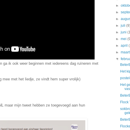
►
oktob
►
sept
►
augu
►
juli
(9
►
juni
(
►
mei
(
►
april
►
maar
▼
febru
n ga ik ook weer beginnen met iedereens dag ruïneren met
Beter
Het ki
poste
g mee met het liedje, ze vindt hem super vrolijk)
Het g
vas
Beter
Flock 
NL maar mijn tweet hebben ze toegevoegd aan hun
sokbro
gek
Beter
Flock