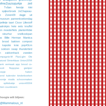
MmeZsazsajurkje
zeil
Tvåan
feestje
klei
spijkerbroek
JoChapeau-
e
Zonen09
dagje uit
museum
pannenkoekendag
pelletje
taart
Cisse
Lillestoff
aalrokjes
hete eets
knuffel
en
moederfiets
plantenfobie
sleurhut
snelkookpan
as
Billie
Herman
Mantica
brood bakken
compost
kapotte knie
pop43cm
sokken
swap
thunderbird
n
zakkenhack
zweden
ompagnie-M
FlaxLight
Ole
tural
Sinterklaas
Union2056
bank vermaak
app
brood
co-
ozit
floppytas
gietijzer
oepje
haken
kend
kalender
kinderboeken
oontje
nivalis
schoonmaken
splitsbakje
union40004
cken
zuurdesem
 hoogte wilt blijven:
n @Mammalous_nl