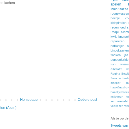
n lachen...
spelen
MmeZsazsa
roggekussen
hoedje
Zo
kidspiration
regenhoed
s
Paapii
allem
kwijt
knutsel
repareren
sofilantjes
t
bingokaarten
flocken
jas
poppenjurkje
tuin
winne
Albstoffe
C
Regina
SewNa
Znok
achter
sleeper
du
haak&naai-gr
hazeltjeswee
knikkeren
kr
Homepage
Oudere post
seizoenstafel
voorlezen
we
ten (Atom)
Als je op de
Tweets va