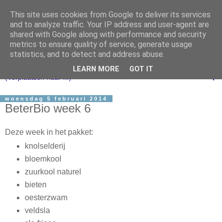
This site uses cookies from Google to deliver its services
and to analyze traffic. Your IP address and user-agent are
shared with Google along with performance and security
metrics to ensure quality of service, generate usage
statistics, and to detect and address abuse.
LEARN MORE
GOT IT
▼
woensdag 5 februari 2014
BeterBio week 6
Deze week in het pakket:
knolselderij
bloemkool
zuurkool naturel
bieten
oesterzwam
veldsla