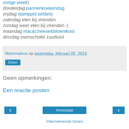
vorige week
)
donderdag
pannenkoekendag
vrijdag
stamppot selderij
zaterdag
eten bij vrienden
zondag
weer eten bij vrienden :)
maandag
mac&cheese&bloemkool
dinsdag
ovenschotel zuurkool
Mammalous
op
woensdag, februari 05, 2014
Delen
Geen opmerkingen:
Een reactie posten
‹
›
Homepage
Internetversie tonen