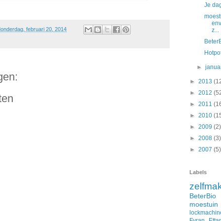
Je dag
moest
env
onderdag, februari 20, 2014
z...
Beter
Hotpo
►
janua
gen:
►
2013
(1
►
2012
(5
ten
►
2011
(1
►
2010
(1
►
2009
(2)
►
2008
(3)
►
2007
(5)
Labels
zelfma
BeterBio
moestuin
lockmachin
Fyran
Etta