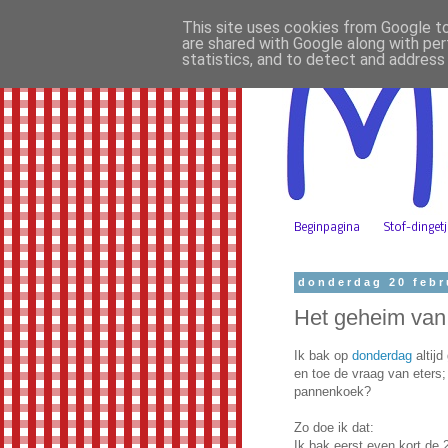
This site uses cookies from Google to 
are shared with Google along with per
statistics, and to detect and address
Beginpagina
Stof-dinget
donderdag 20 febr
Het geheim van 
Ik bak op
donderdag
altij
en toe de vraag van eters;
pannenkoek?
Zo doe ik dat:
Ik bak eerst even kort de