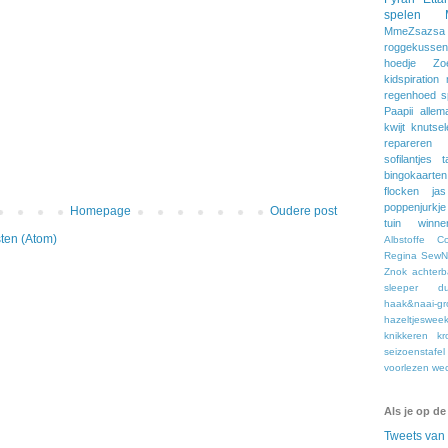
spelen
MmeZsazsa
roggekussen
hoedje
Zo
kidspiration
regenhoed
s
Paapii
allem
kwijt
knutsel
repareren
sofilantjes
t
bingokaarten
flocken
jas
poppenjurkje
Homepage
Oudere post
tuin
winne
ten (Atom)
Albstoffe
C
Regina
SewNa
Znok
achter
sleeper
du
haak&naai-gr
hazeltjeswee
knikkeren
kr
seizoenstafel
voorlezen
we
Als je op de
Tweets va