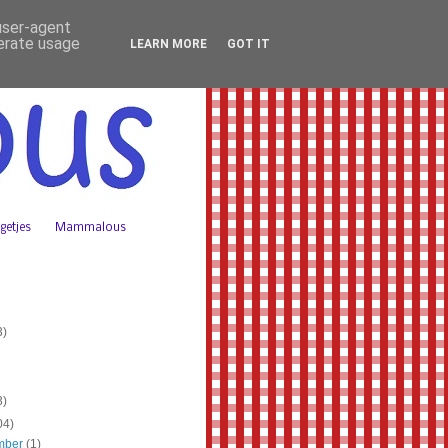
 user-agent
nerate usage
LEARN MORE
GOT IT
getjes
Mammalous
3)
3)
04)
mber
(1)