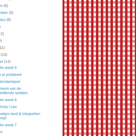
er
(6)
ember
(9)
stus
(8)
)
12)
9)
(11)
t
(10)
ari
(13)
Bio week 9
p ei probleem
leinstamppot
eheim van de
tzittende spekjes
Bio week 8
Yoda I can
ekjes leed & inlegvellen
nipt
Bio week 7
en