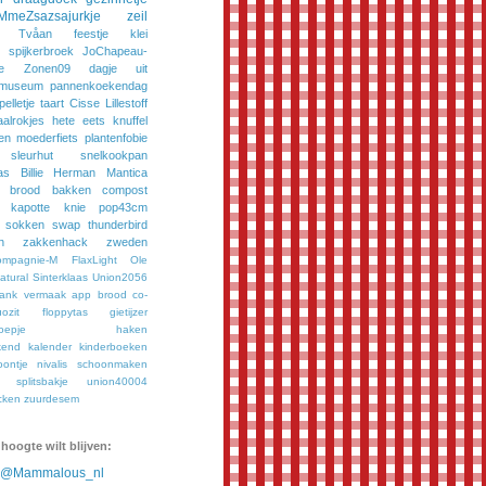
MmeZsazsajurkje
zeil
Tvåan
feestje
klei
spijkerbroek
JoChapeau-
e
Zonen09
dagje uit
museum
pannenkoekendag
pelletje
taart
Cisse
Lillestoff
aalrokjes
hete eets
knuffel
en
moederfiets
plantenfobie
sleurhut
snelkookpan
as
Billie
Herman
Mantica
brood bakken
compost
kapotte knie
pop43cm
sokken
swap
thunderbird
n
zakkenhack
zweden
ompagnie-M
FlaxLight
Ole
tural
Sinterklaas
Union2056
bank vermaak
app
brood
co-
ozit
floppytas
gietijzer
oepje
haken
kend
kalender
kinderboeken
oontje
nivalis
schoonmaken
splitsbakje
union40004
cken
zuurdesem
 hoogte wilt blijven:
n @Mammalous_nl