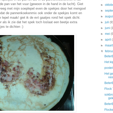
de pan van het vuur (gewoon in de hand in de lucht). Giet
►
oktob
veeg met mijn soeplepel even de spekjes door het mengsel
►
sept
odat de pannenkoekenmix ook onder de spekjes komt en
►
augu
e lepel maak/ giet ik de evt gaatjes rond het spek dicht.
er als ik zie dat het spek toch loslaat een beetje extra
►
juli
(9
s te dichten :)
►
juni
(
►
mei
(
►
april
►
maar
▼
febru
Beter
Het ki
poste
Het g
vas
Beter
Flock 
sokbro
gek
Beter
Flock