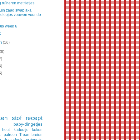
 ruïneren met tietjes
uin zaad swap aka
elopjes vouwen voor de
Bio week 6
t
ri
(16)
28)
2)
6)
5)
ken
stof
recept
baby-dingetjes
hout
kadootje
koken
e
patroon
Trean
breien
n
draagdoek
gezinnetje