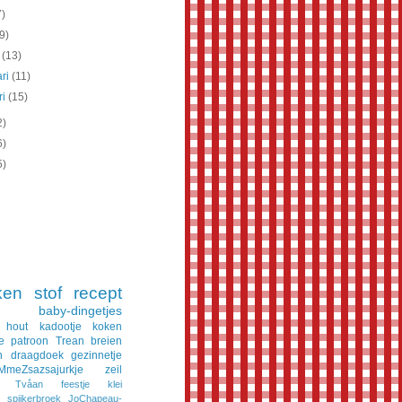
7)
(9)
t
(13)
ari
(11)
ri
(15)
2)
6)
5)
ken
stof
recept
baby-dingetjes
hout
kadootje
koken
e
patroon
Trean
breien
n
draagdoek
gezinnetje
MmeZsazsajurkje
zeil
Tvåan
feestje
klei
spijkerbroek
JoChapeau-