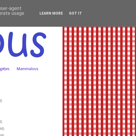
 user-agent
nerate usage
LEARN MORE
GOT IT
getjes
Mammalous
3)
3)
04)
28)