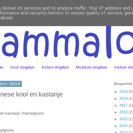
deliver its services and to analyze traffic. Your IP address and
formance and security metrics to ensure quality of service, ge
 abuse.
jes
Hout-dingetjes
Andere-dingetjes
Moestuin-dingetjes
Keuken-din
ber 2013
Blogarchief
►
2019
(5)
nese kool en kastanje
►
2018
(1
►
2017
(1)
►
2016
(2)
 en kastanje champignons:
►
2015
(1
►
2014
(1
mpignons
▼
2013
(1