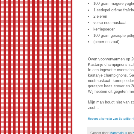
100 gram magere yogh
1 eetlepel crème fraîc
2 eieren
verse nootmuskaat
kerriepoeder
100 gram geraspte pitt
(peper en zout)
Oven voorverwarmen op 2
Kastanje champignons sch
In een ingevette ovenscha
kastanje champignons. Sa
nootmuskaat, kerriepoeder,
geraspte kaas erover en 2
Wij hebben dit gegeten me
Mijn man houdt niet van zou
zout...
Recept afkomstig van BeterBio.nl
Gepost door
Mammalous
op