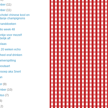
mber
(11)
mber
(11)
chotel chinese kool en
tanje champignons
 handdoeken
Bio week 48
rkje voor mezelf
delijk af!
klaas
: 20 weken echo
heel eraf drinken
lverspilling
outaart
nsoep aka Snert
an
er
(9)
ember
(10)
stus
(7)
3)
12)