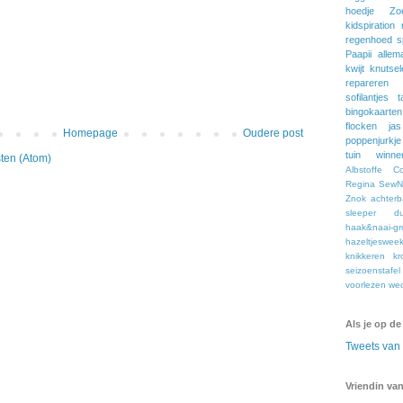
hoedje
Zo
kidspiration
regenhoed
s
Paapii
allem
kwijt
knutsel
repareren
sofilantjes
t
bingokaarten
flocken
jas
Homepage
Oudere post
poppenjurkje
tuin
winne
ten (Atom)
Albstoffe
C
Regina
SewNa
Znok
achter
sleeper
du
haak&naai-gr
hazeltjeswee
knikkeren
kr
seizoenstafel
voorlezen
we
Als je op de
Tweets va
Vriendin van