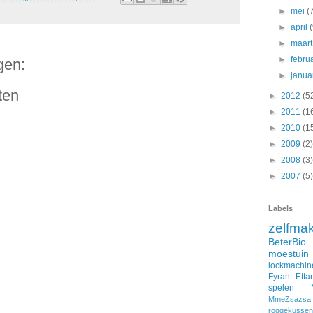
►
mei
(
►
april
►
maar
►
febru
gen:
►
janua
ten
►
2012
(5
►
2011
(1
►
2010
(1
►
2009
(2)
►
2008
(3)
►
2007
(5)
Labels
zelfma
BeterBio
moestuin
lockmachin
Fyran
Etta
spelen
MmeZsazsa
roggekussen