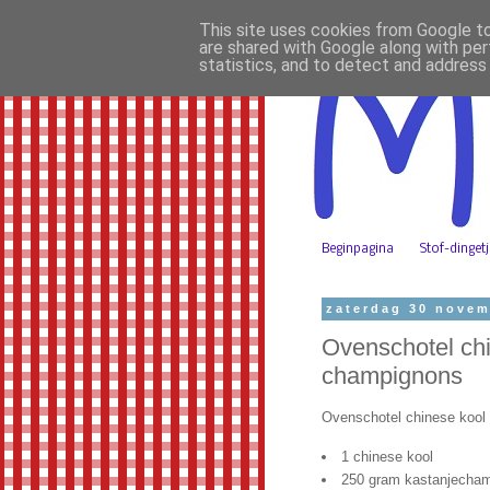
This site uses cookies from Google to 
are shared with Google along with per
statistics, and to detect and address
Beginpagina
Stof-dinget
zaterdag 30 novem
Ovenschotel chi
champignons
Ovenschotel chinese kool
1 chinese kool
250 gram kastanjecha