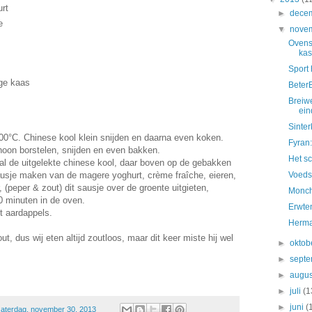
urt
►
dece
he
▼
nove
Ovens
kas
Sport
ige kaas
Beter
Breiwe
ein
Sinter
00
°C.
Chinese kool klein snijden en daarna even koken.
Fyran
oon borstelen, snijden en even bakken.
Het sc
al de uitgelekte chinese kool, daar boven op de gebakken
usje maken van de magere yoghurt, crème fraîche, eieren,
Voedse
 (peper & zout) dit sausje over de groente uitgieten,
Monch
0 minuten in de oven.
Erwte
t aardappels.
Herm
t, dus wij eten altijd zoutloos, maar dit keer miste hij wel
►
oktob
►
sept
►
augu
►
juli
(1
►
juni
(
zaterdag, november 30, 2013