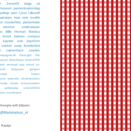
e
Zonen09
dagje uit
museum
pannenkoekendag
pelletje
taart
Cisse
Lillestoff
aalrokjes
hete eets
knuffel
en
moederfiets
plantenfobie
sleurhut
snelkookpan
as
Billie
Herman
Mantica
brood bakken
compost
kapotte knie
pop43cm
sokken
swap
thunderbird
n
zakkenhack
zweden
ompagnie-M
FlaxLight
Ole
tural
Sinterklaas
Union2056
bank vermaak
app
brood
co-
ozit
floppytas
gietijzer
oepje
haken
kend
kalender
kinderboeken
oontje
nivalis
schoonmaken
splitsbakje
union40004
cken
zuurdesem
 hoogte wilt blijven:
n @Mammalous_nl
 Kaatje